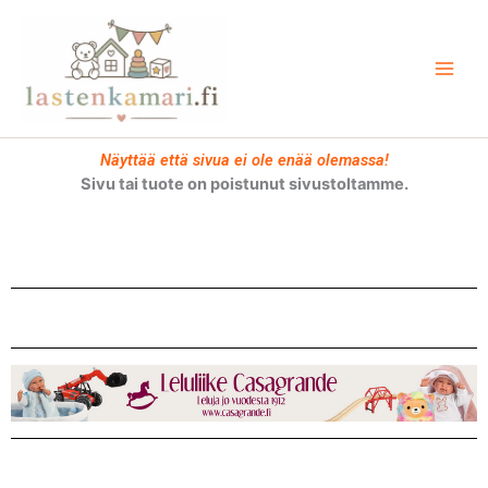
Siirry
sisältöön
Näyttää että sivua ei ole enää olemassa!
Sivu tai tuote on poistunut sivustoltamme.