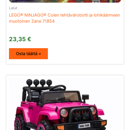
Lelut
LEGO® NINJAGO® Colen tehtävärobotti ja lohikäärmeen
muotoinen Zane 71854
23,35
€
Osta täältä »