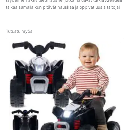
täydellinen aktiviteetti lapsille, jotka haluavat tutkia Arendelin
taikaa samalla kun pitävät hauskaa ja oppivat uusia taitoja!
Tutustu myös