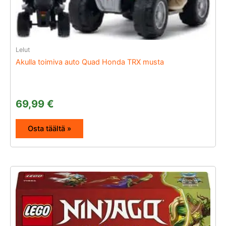
Lelut
Akulla toimiva auto Quad Honda TRX musta
69,99
€
Osta täältä »