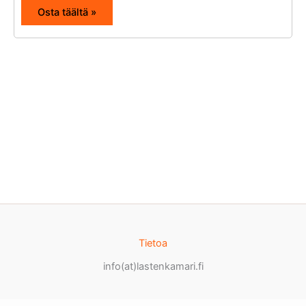
Osta täältä »
Tietoa
info(at)lastenkamari.fi