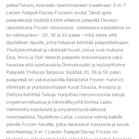
palaa)Tutustu Arendelin taianomaiseen maailmaan 3-in-1
Lasten Palapeli Disney Frozenin avulla! Tämä upea
palapelisarja sisältää kolme erilaista palapeliä Disneyn
rakastetusta Frozen-elokuvasta. Jokaisessa palapelissä on
eri vaikeustaso – 20, 36 ja 50 palaa – mikä tekee siitä
täydellisen lapsille, jotka haluavat kehittää palapelitaitojaan.
Yksityiskohtaiset ja värikkäät kuvat, joissa ovat mukana
Elsa, Anna ja Olaf, tekevät palapelin kokoamisesta sekä
hauskaa että opettavaista.Ominaisuudet ja HyödytKolme
Palapeliä Yhdessä Sarjassa: Sisältää 20, 36 ja 50 palan
palapelejä eri vaikeustasoilla.Rakastetut Frozen-hahmot:
Värikkäät ja yksityiskohtaiset kuvat Elsasta, Annasta ja
Olafista.Kehittää Taitoja: Harjoittaa hienomotorisia taitoja,
ongelmanratkaisua ja kärsivällisyyttä.Korkea Laatu:
Valmistettu kestävistä ja ympäristöystävällisistä
materiaaleista.Täydellinen Lahja: Loistava valinta kaikille
pienille Frozen-faneille, jotka rakastavat haastavia ja luovia
aktiviteetteja.3-in-1 Lasten Palapeli Disney Frozen on