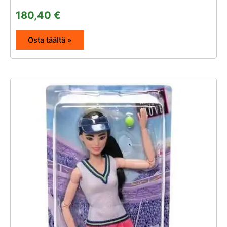
180,40
€
Osta täältä »