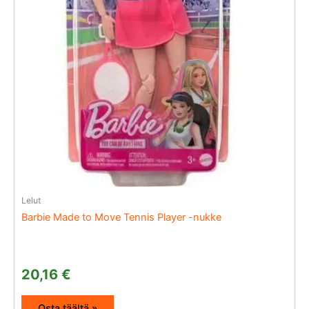
Lelut
Barbie Made to Move Tennis Player -nukke
20,16
€
Osta täältä »