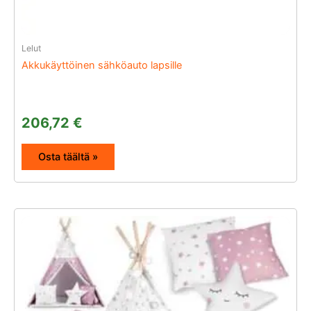
Lelut
Akkukäyttöinen sähköauto lapsille
206,72
€
Osta täältä »