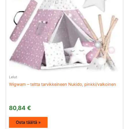
Lelut
Wigwam – teltta tarvikkeineen Nukido, pinkki/valkoinen
80,84
€
Osta täältä »