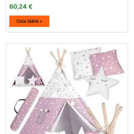
60,24
€
Osta täältä »