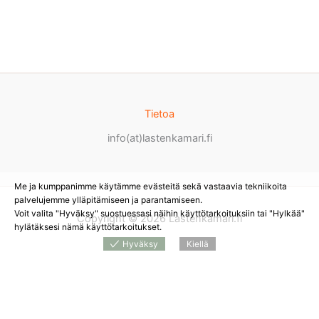
Tietoa
info(at)lastenkamari.fi
Me ja kumppanimme käytämme evästeitä sekä vastaavia tekniikoita
palvelujemme ylläpitämiseen ja parantamiseen.
Voit valita "Hyväksy" suostuessasi näihin käyttötarkoituksiin tai "Hylkää"
Copyright © 2026 Lastenkamari.fi
hylätäksesi nämä käyttötarkoitukset.
Hyväksy
Kiellä
Products
search