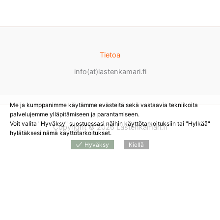
Tietoa
info(at)lastenkamari.fi
Me ja kumppanimme käytämme evästeitä sekä vastaavia tekniikoita
palvelujemme ylläpitämiseen ja parantamiseen.
Voit valita "Hyväksy" suostuessasi näihin käyttötarkoituksiin tai "Hylkää"
Copyright © 2026 Lastenkamari.fi
hylätäksesi nämä käyttötarkoitukset.
Hyväksy
Kiellä
Products
search
*
Sivustolla on mainoslinkkejä tuotteita myyviin
verkkokauppoihin. Tämän hetken saatavuuden ja hinnan näet