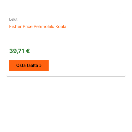
Lelut
Fisher Price Pehmolelu Koala
39,71
€
Osta täältä »