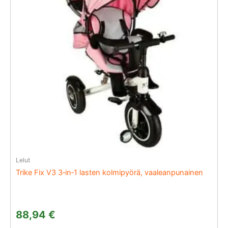
Lelut
Trike Fix V3 3‑in‑1 lasten kolmipyörä, vaaleanpunainen
88,94
€