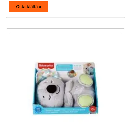
Osta täältä »