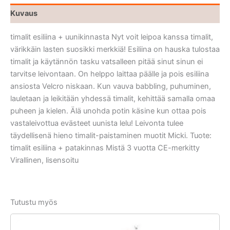
Kuvaus
timalit esiliina + uunikinnasta Nyt voit leipoa kanssa timalit,
värikkäin lasten suosikki merkkiä! Esiliina on hauska tulostaa
timalit ja käytännön tasku vatsalleen pitää sinut sinun ei
tarvitse leivontaan. On helppo laittaa päälle ja pois esiliina
ansiosta Velcro niskaan. Kun vauva babbling, puhuminen,
lauletaan ja leikitään yhdessä timalit, kehittää samalla omaa
puheen ja kielen. Älä unohda potin käsine kun ottaa pois
vastaleivottua evästeet uunista lelu! Leivonta tulee
täydellisenä hieno timalit-paistaminen muotit Micki. Tuote:
timalit esiliina + patakinnas Mistä 3 vuotta CE-merkitty
Virallinen, lisensoitu
Tutustu myös