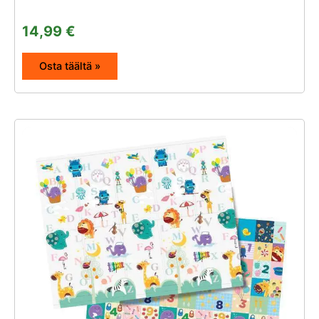
14,99
€
Osta täältä »