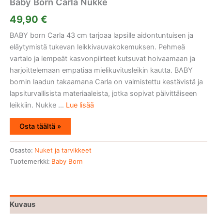
Baby Born Carla Nukke
49,90
€
BABY born Carla 43 cm tarjoaa lapsille aidontuntuisen ja
eläytymistä tukevan leikkivauvakokemuksen. Pehmeä
vartalo ja lempeät kasvonpiirteet kutsuvat hoivaamaan ja
harjoittelemaan empatiaa mielikuvitusleikin kautta. BABY
bornin laadun takaamana Carla on valmistettu kestävistä ja
lapsiturvallisista materiaaleista, jotka sopivat päivittäiseen
leikkiin. Nukke ...
Lue lisää
Osta täältä »
Osasto:
Nuket ja tarvikkeet
Tuotemerkki:
Baby Born
Kuvaus