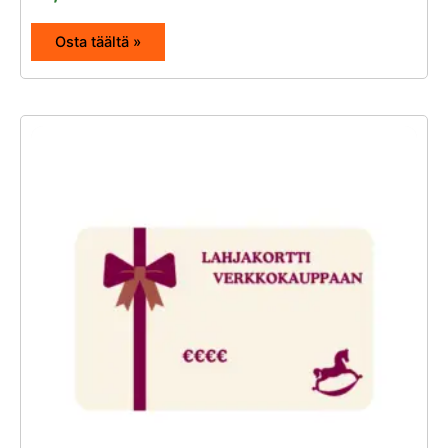
Osta täältä »