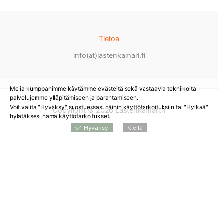
Tietoa
info(at)lastenkamari.fi
Me ja kumppanimme käytämme evästeitä sekä vastaavia tekniikoita
palvelujemme ylläpitämiseen ja parantamiseen.
Voit valita "Hyväksy" suostuessasi näihin käyttötarkoituksiin tai "Hylkää"
Copyright © 2026 Lastenkamari.fi
hylätäksesi nämä käyttötarkoitukset.
Hyväksy
Kiellä
Products
search
*
Sivustolla on mainoslinkkejä tuotteita myyviin
verkkokauppoihin. Tämän hetken saatavuuden ja hinnan näet
tuotetta myyvästä verkkokaupasta.