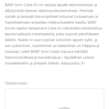
BABY born Carla 43 cm tarjoaa lapsille aidontuntuisen ja
eläytymistä tukevan leikkivauvakokemuksen. Pehmeä
vartalo ja lempeät kasvonpiirteet kutsuvat hoivaamaan ja
harjoittelemaan empatiaa mielikuvitusleikin kautta. BABY
bornin laadun takaamana Carla on valmistettu kestävistä ja
lapsiturvallisista materiaaleista, jotka sopivat päivittäiseen
leikkiin. Nukke on juuri sopivan kokoinen lapsen syliin, ja
sen pukeminen, ruokkiminen ja halaaminen on helppoa ja
hauskaa. Leikki BABY born Carlan kanssa kehittää
hienomotoriikkaa ja tunneilmaisua – täydellinen ystävä
hoivaleikkeihin ja yhteisiin hetkiin. Ikäsuositus 3+
Tutustu myös