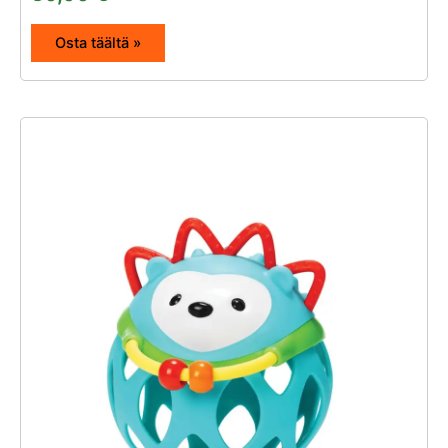
Osta täältä »