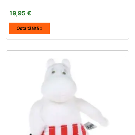
19,95
€
Osta täältä »