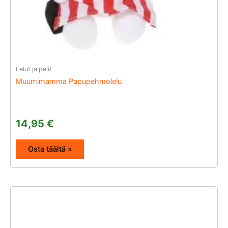
Lelut ja pelit
Muumimamma Papupehmolelu
14,95
€
Osta täältä »