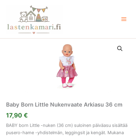
Siirry
sisältöön
Baby Born Little Nukenvaate Arkiasu 36 cm
17,90
€
BABY born Little -nuken (36 cm) suloinen päiväasu sisältää
pusero-hame -yhdistelmän, leggingsit ja kengät. Mukana