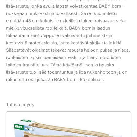
lisävaruste, jonka avulla lapset voivat kantaa BABY born -
nukkejaan mukavasti ja turvallisesti. Se on suunniteltu
enintään 43 cm kokoisille nukeille ja tukee hoivaavaa sekä
mielikuvituksellista roolileikkiä. BABY bornin laadun
takaamana kantoreppu on valmistettu pehmeistä ja
kestävistä materiaaleista, jotka kestävät aktiivista leikkiä.
Säädettävät olkaimet tekevät repusta helpon pukea ja riisua,
rohkaisten lapsia itsenäiseen leikkiin ja hienomotoristen
taitojen harjoitteluun. Tämä käytännöllinen ja hauska
lisävaruste tuo lisää todentuntua ja iloa nukenhoitoon ja on
rakastettu osa jokaista BABY born -kokoelmaa.
Tutustu myös