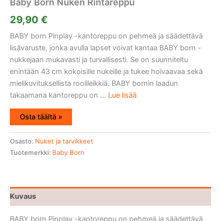
Baby Born Nuken Rintareppu
29,90
€
BABY born Pinplay -kantoreppu on pehmeä ja säädettävä
lisävaruste, jonka avulla lapset voivat kantaa BABY born -
nukkejaan mukavasti ja turvallisesti. Se on suunniteltu
enintään 43 cm kokoisille nukeille ja tukee hoivaavaa sekä
mielikuvituksellista roolileikkiä. BABY bornin laadun
takaamana kantoreppu on ...
Lue lisää
Osta täältä »
Osasto:
Nuket ja tarvikkeet
Tuotemerkki:
Baby Born
Kuvaus
BABY born Pinplay -kantoreppu on pehmeä ja säädettävä