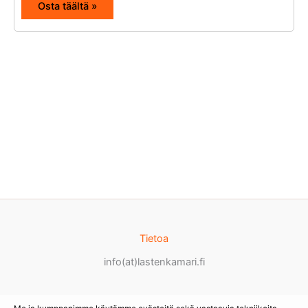
Osta täältä »
Tietoa
info(at)lastenkamari.fi