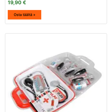
19,90
€
Osta täältä »