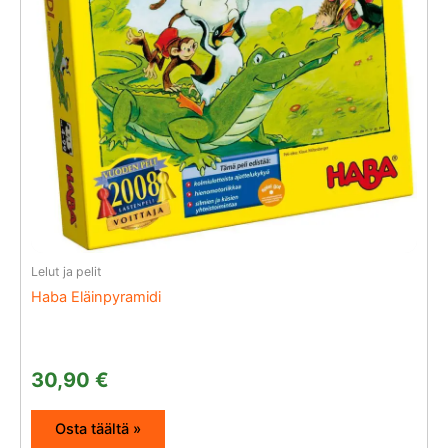
Lelut ja pelit
Haba Eläinpyramidi
30,90
€
Osta täältä »