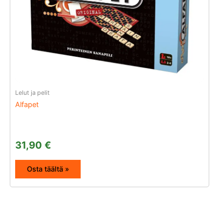
Lelut ja pelit
Alfapet
31,90
€
Osta täältä »