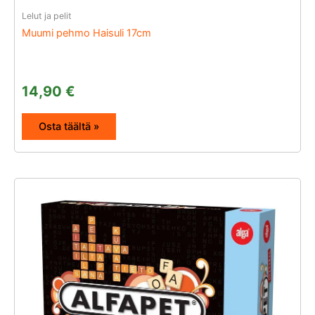
Lelut ja pelit
Muumi pehmo Haisuli 17cm
14,90
€
Osta täältä »