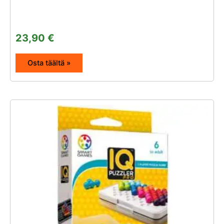
23,90
€
Osta täältä »