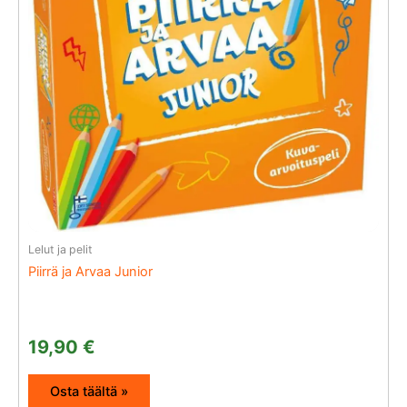
Lelut ja pelit
Piirrä ja Arvaa Junior
19,90
€
Osta täältä »