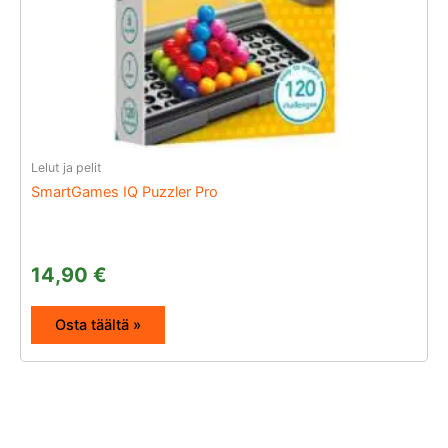
Lelut ja pelit
SmartGames IQ Puzzler Pro
14,90
€
Osta täältä »