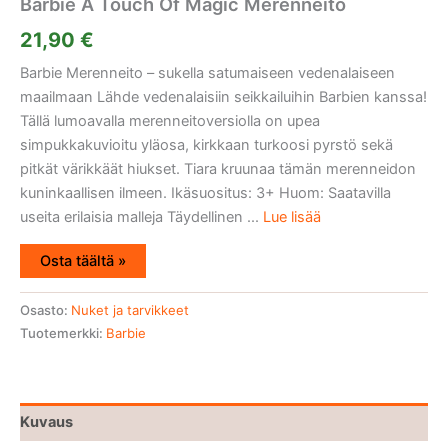
Barbie A Touch Of Magic Merenneito
21,90
€
Barbie Merenneito – sukella satumaiseen vedenalaiseen
maailmaan Lähde vedenalaisiin seikkailuihin Barbien kanssa!
Tällä lumoavalla merenneitoversiolla on upea
simpukkakuvioitu yläosa, kirkkaan turkoosi pyrstö sekä
pitkät värikkäät hiukset. Tiara kruunaa tämän merenneidon
kuninkaallisen ilmeen. Ikäsuositus: 3+ Huom: Saatavilla
useita erilaisia malleja Täydellinen ...
Lue lisää
Osta täältä »
Osasto:
Nuket ja tarvikkeet
Tuotemerkki:
Barbie
Kuvaus