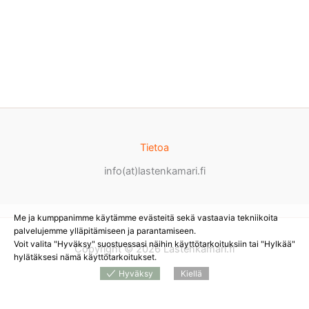
Tietoa
info(at)lastenkamari.fi
Me ja kumppanimme käytämme evästeitä sekä vastaavia tekniikoita
palvelujemme ylläpitämiseen ja parantamiseen.
Voit valita "Hyväksy" suostuessasi näihin käyttötarkoituksiin tai "Hylkää"
Copyright © 2026 Lastenkamari.fi
hylätäksesi nämä käyttötarkoitukset.
Hyväksy
Kiellä
Products