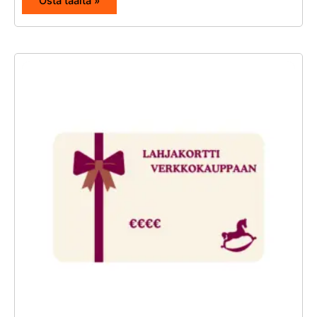
Osta täältä »