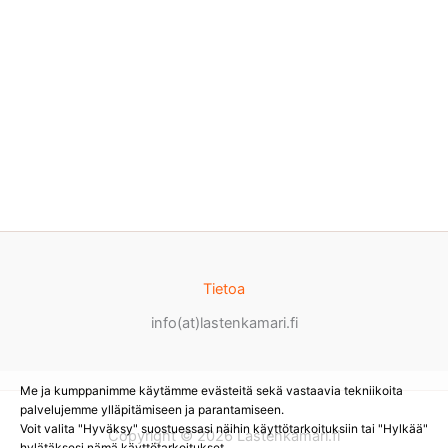
Tietoa
info(at)lastenkamari.fi
Me ja kumppanimme käytämme evästeitä sekä vastaavia tekniikoita
palvelujemme ylläpitämiseen ja parantamiseen.
Voit valita "Hyväksy" suostuessasi näihin käyttötarkoituksiin tai "Hylkää"
Copyright © 2026 Lastenkamari.fi
hylätäksesi nämä käyttötarkoitukset.