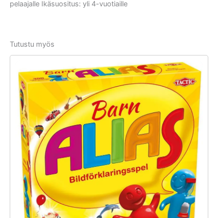
pelaajalle Ikäsuositus: yli 4-vuotiaille
Tutustu myös