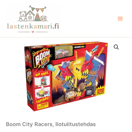
Siirry
sisältöön
Boom City Racers, Ilotulitustehdas