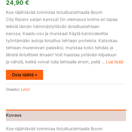
24,90
€
Koe räjähtävää toimintaa Ilotulitustehtaalla Boom
City Racers sarjan kanssa! On olemassa kolme eri tapaa
leikkiä tämän hämmästyttävän ilotulitustehtaan
kanssa, Kaadu osu ja murskaa! Käytä kantorakettia
työntämään autoja ilotulitus tehtaan porteista. Katsokaa
tehtaan murenevan palasiksi, murskaa koko tehdas ja
lähetä ilotulitteet ilmaan! Voit haastaa ystäväsi kilpailuun
ja nähdä, ketkä voivat tulla tehtaalle ensin, peliä ...
Lue lisää
Osta täältä »
Osasto:
Lelut
Kuvaus
Koe räjähtävää toimintaa Ilotulitustehtaalla Boom