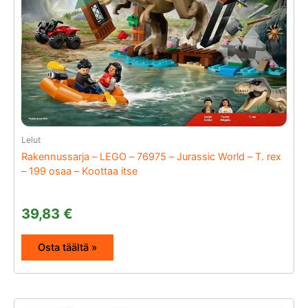
Lelut
Rakennussarja – LEGO – 76975 – Jurassic World – T. rex
– 199 osaa – Koottaa itse
39,83
€
Osta täältä »