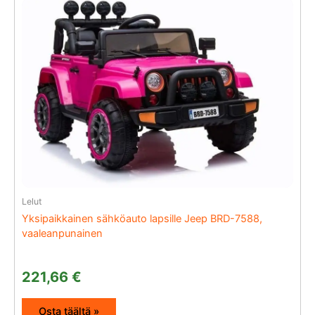
Lelut
Yksipaikkainen sähköauto lapsille Jeep BRD-7588,
vaaleanpunainen
221,66
€
Osta täältä »