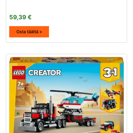
59,39
€
Osta täältä »