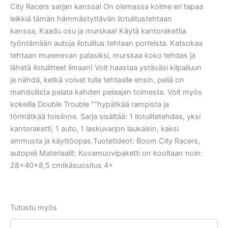
City Racers sarjan kanssa! On olemassa kolme eri tapaa
leikkiä tämän hämmästyttävän ilotulitustehtaan
kanssa, Kaadu osu ja murskaa! Käytä kantorakettia
työntämään autoja ilotulitus tehtaan porteista. Katsokaa
tehtaan murenevan palasiksi, murskaa koko tehdas ja
lähetä ilotulitteet ilmaan! Voit haastaa ystäväsi kilpailuun
ja nähdä, ketkä voivat tulla tehtaalle ensin, peliä on
mahdollista pelata kahden pelaajan toimesta. Voit myös
kokeilla Double Trouble ””hypätkää rampista ja
törmätkää toisiinne. Sarja sisältää: 1 ilotulitetehdas, yksi
kantoraketti, 1 auto, 1 laskuvarjon laukaisin, kaksi
ammusta ja käyttöopas.Tuotetideot: Boom City Racers,
autopeli Materiaalit: Kovamuovipaketti on kooltaan noin:
28x40x8,5 cmIkäsuositus 4+
Tutustu myös