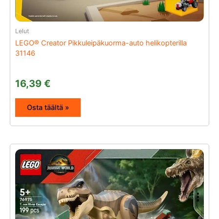
Lelut
LEGO® Creator Pikkuleipäkuorma-auto helikopterilla
31146
16,39
€
Osta täältä »