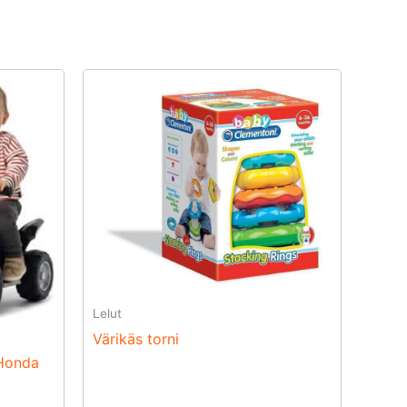
Lelut
Värikäs torni
 Honda