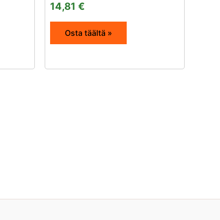
14,81
€
Osta täältä »