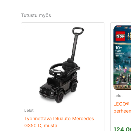
Tutustu myös
Lelut
LEGO® H
Lelut
perheen
Työnnettävä leluauto Mercedes
G350 D, musta
124,