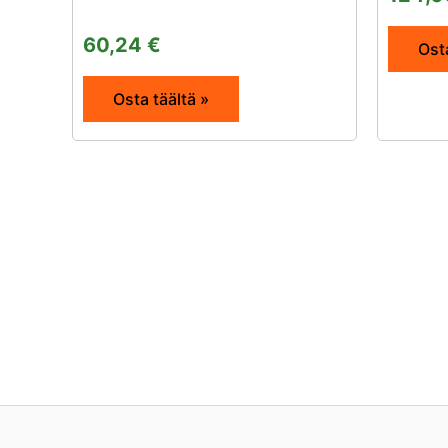
60,24
€
Osta
Osta täältä »