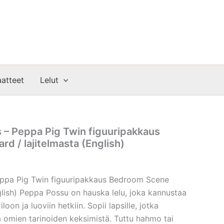
atteet
Lelut
 – Peppa Pig Twin figuuripakkaus
d / lajitelmasta (English)
eppa Pig Twin figuuripakkaus Bedroom Scene
glish) Peppa Possu on hauska lelu, joka kannustaa
iloon ja luoviin hetkiin. Sopii lapsille, jotka
a omien tarinoiden keksimistä. Tuttu hahmo tai