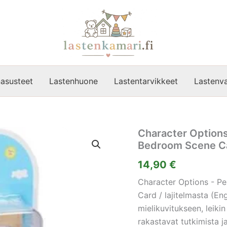
asusteet
Lastenhuone
Lastentarvikkeet
Lastenva
Character Options
Bedroom Scene Car
14,90
€
Character Options - P
Card / lajitelmasta (En
mielikuvitukseen, leikin 
rakastavat tutkimista j