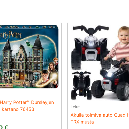
arry Potter™ Dursleyjen
Lelut
 kartano 76453
Akulla toimiva auto Quad
TRX musta
00
€