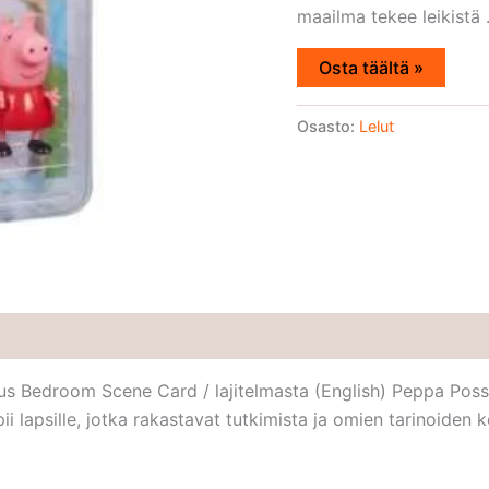
maailma tekee leikistä .
Osta täältä »
Osasto:
Lelut
us Bedroom Scene Card / lajitelmasta (English) Peppa Poss
Sopii lapsille, jotka rakastavat tutkimista ja omien tarinoide