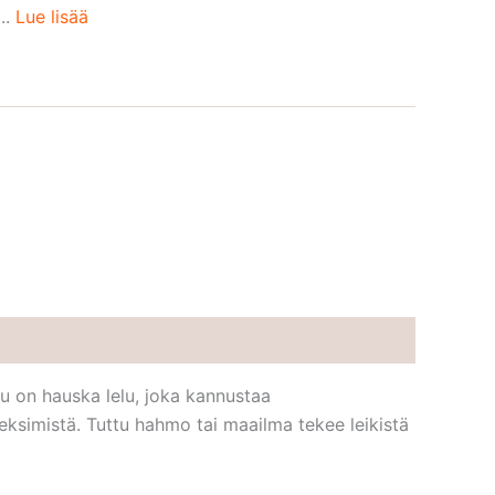
..
Lue lisää
u on hauska lelu, joka kannustaa
n keksimistä. Tuttu hahmo tai maailma tekee leikistä