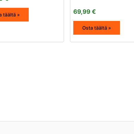
69,99
€
 täältä »
Osta täältä »