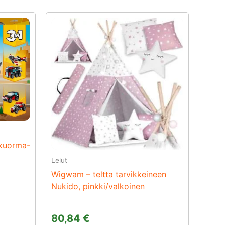
äkuorma-
Lelut
Wigwam – teltta tarvikkeineen
Nukido, pinkki/valkoinen
80,84
€