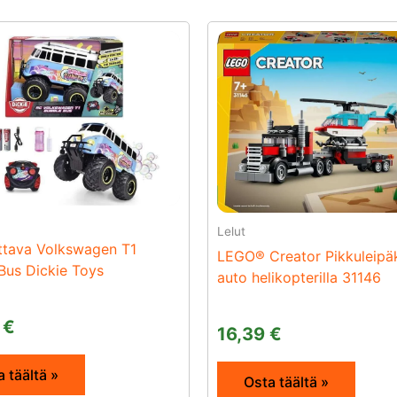
Lelut
ttava Volkswagen T1
LEGO® Creator Pikkuleip
Bus Dickie Toys
auto helikopterilla 31146
2
€
16,39
€
 täältä »
Osta täältä »