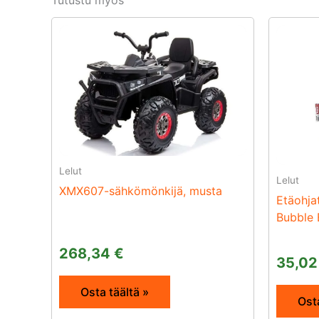
Tutustu myös
Lelut
Lelut
XMX607-sähkömönkijä, musta
Etäohja
Bubble 
268,34
€
35,0
Osta täältä »
Osta