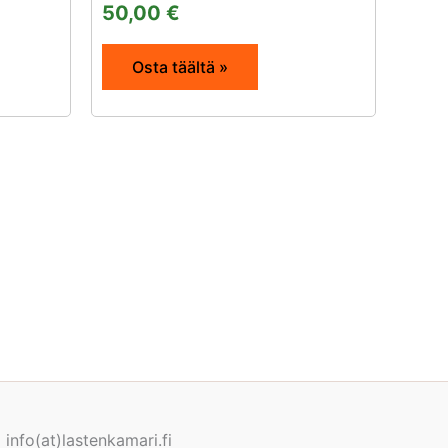
50,00
€
Osta täältä »
info(at)lastenkamari.fi