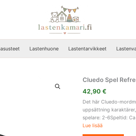
asusteet
Lastenhuone
Lastentarvikkeet
Lastenva
Cluedo Spel Refr
42,90
€
Det här Cluedo-mordmy
uppsättning karaktärer,
spelare: 2-6Speltid: C
Lue lisää