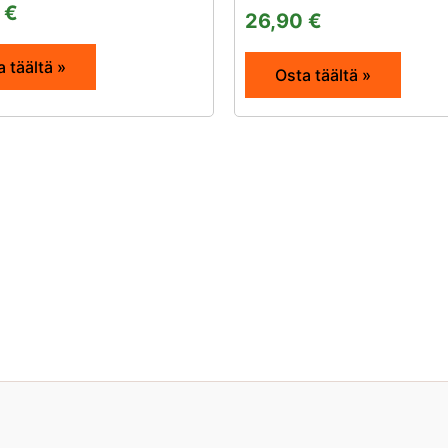
0
€
26,90
€
 täältä »
Osta täältä »