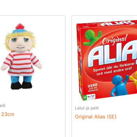
elit
Lelut ja pelit
i 23cm
Original Alias (SE)