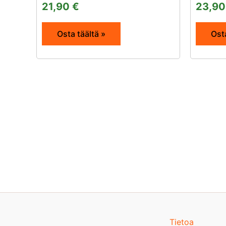
21,90
€
23,9
Osta täältä »
Osta
Tietoa