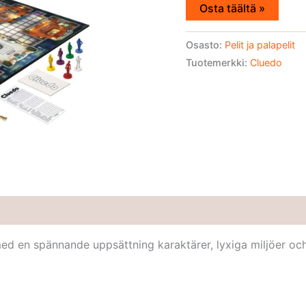
Osta täältä »
Osasto:
Pelit ja palapelit
Tuotemerkki:
Cluedo
 en spännande uppsättning karaktärer, lyxiga miljöer och e