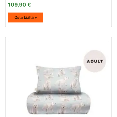
109,90
€
Osta täältä »