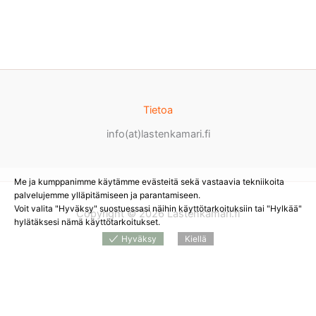
Tietoa
info(at)lastenkamari.fi
Me ja kumppanimme käytämme evästeitä sekä vastaavia tekniikoita
palvelujemme ylläpitämiseen ja parantamiseen.
Voit valita "Hyväksy" suostuessasi näihin käyttötarkoituksiin tai "Hylkää"
Copyright © 2026 Lastenkamari.fi
hylätäksesi nämä käyttötarkoitukset.
Hyväksy
Kiellä
Products
search