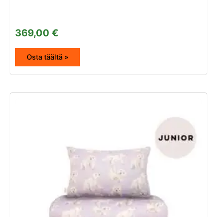
369,00
€
Osta täältä »