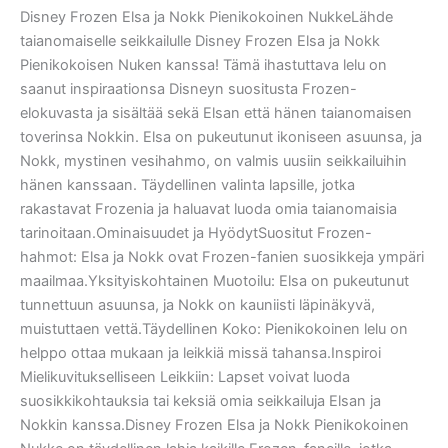
Disney Frozen Elsa ja Nokk Pienikokoinen NukkeLähde
taianomaiselle seikkailulle Disney Frozen Elsa ja Nokk
Pienikokoisen Nuken kanssa! Tämä ihastuttava lelu on
saanut inspiraationsa Disneyn suositusta Frozen-
elokuvasta ja sisältää sekä Elsan että hänen taianomaisen
toverinsa Nokkin. Elsa on pukeutunut ikoniseen asuunsa, ja
Nokk, mystinen vesihahmo, on valmis uusiin seikkailuihin
hänen kanssaan. Täydellinen valinta lapsille, jotka
rakastavat Frozenia ja haluavat luoda omia taianomaisia
tarinoitaan.Ominaisuudet ja HyödytSuositut Frozen-
hahmot: Elsa ja Nokk ovat Frozen-fanien suosikkeja ympäri
maailmaa.Yksityiskohtainen Muotoilu: Elsa on pukeutunut
tunnettuun asuunsa, ja Nokk on kauniisti läpinäkyvä,
muistuttaen vettä.Täydellinen Koko: Pienikokoinen lelu on
helppo ottaa mukaan ja leikkiä missä tahansa.Inspiroi
Mielikuvitukselliseen Leikkiin: Lapset voivat luoda
suosikkikohtauksia tai keksiä omia seikkailuja Elsan ja
Nokkin kanssa.Disney Frozen Elsa ja Nokk Pienikokoinen