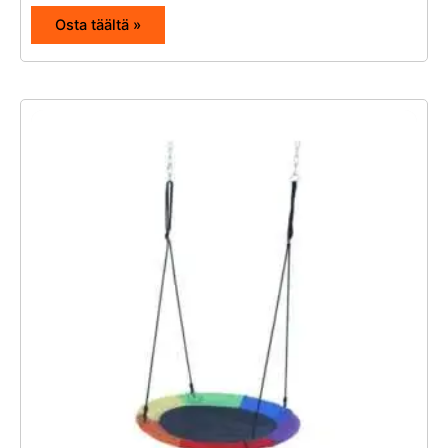
Osta täältä »