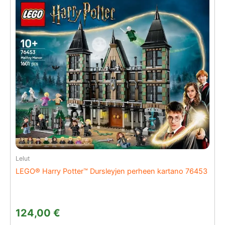
Lelut
LEGO® Harry Potter™ Dursleyjen perheen kartano 76453
124,00
€