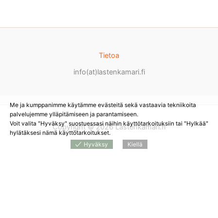
Tietoa
info(at)lastenkamari.fi
Me ja kumppanimme käytämme evästeitä sekä vastaavia tekniikoita
palvelujemme ylläpitämiseen ja parantamiseen.
Voit valita "Hyväksy" suostuessasi näihin käyttötarkoituksiin tai "Hylkää"
Copyright © 2026 Lastenkamari.fi
hylätäksesi nämä käyttötarkoitukset.
Hyväksy
Kiellä
Products
search
*
Sivustolla on mainoslinkkejä tuotteita myyviin
verkkokauppoihin. Tämän hetken saatavuuden ja hinnan näet