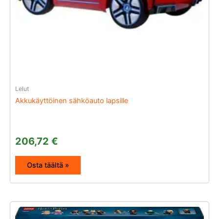
Lelut
Akkukäyttöinen sähköauto lapsille
206,72
€
Osta täältä »