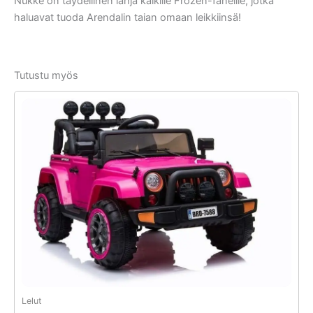
Nukke on täydellinen lahja kaikille Frozen-faneille, jotka
haluavat tuoda Arendalin taian omaan leikkiinsä!
Tutustu myös
Lelut