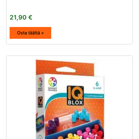
21,90
€
Osta täältä »