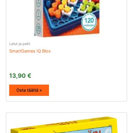
Lelut ja pelit
SmartGames IQ Blox
13,90
€
Osta täältä »