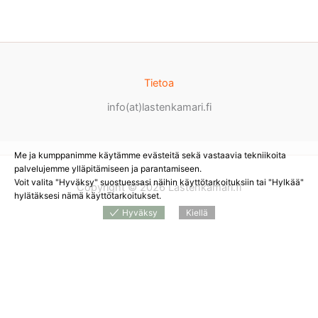
Tietoa
info(at)lastenkamari.fi
Me ja kumppanimme käytämme evästeitä sekä vastaavia tekniikoita
palvelujemme ylläpitämiseen ja parantamiseen.
Voit valita "Hyväksy" suostuessasi näihin käyttötarkoituksiin tai "Hylkää"
Copyright © 2026 Lastenkamari.fi
hylätäksesi nämä käyttötarkoitukset.
Hyväksy
Kiellä
Products
search
*
Sivustolla on mainoslinkkejä tuotteita myyviin
verkkokauppoihin. Tämän hetken saatavuuden ja hinnan näet