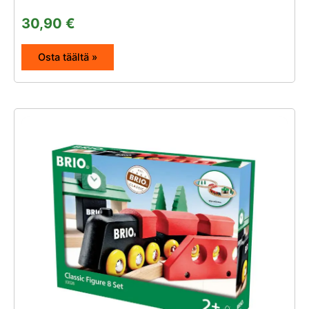
30,90
€
Osta täältä »