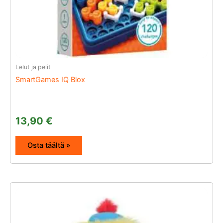
Lelut ja pelit
SmartGames IQ Blox
13,90
€
Osta täältä »