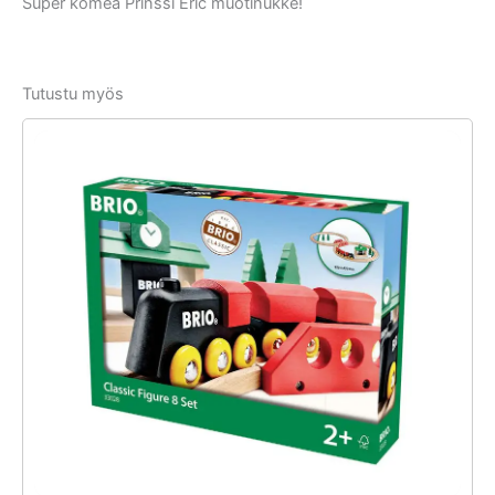
Super komea Prinssi Eric muotinukke!
Tutustu myös