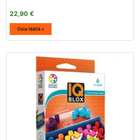
22,90
€
Osta täältä »