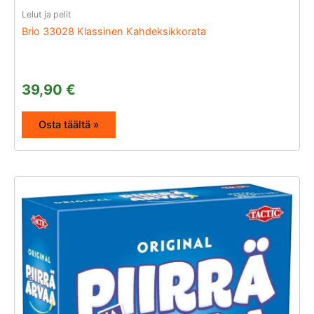
Lelut ja pelit
Brio 33028 Klassinen Kahdeksikkorata
39,90
€
Osta täältä »