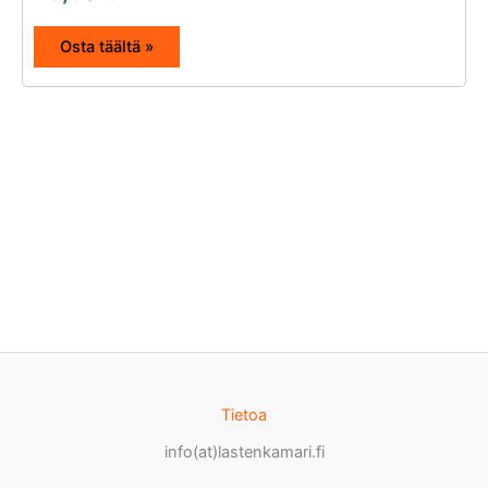
Osta täältä »
Tietoa
info(at)lastenkamari.fi