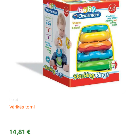
Lelut
Värikäs torni
14,81
€