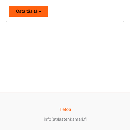
Osta täältä »
Tietoa
info(at)lastenkamari.fi