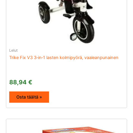
Lelut
Trike Fix V3 3‑in‑1 lasten kolmipyörä, vaaleanpunainen
88,94
€
Osta täältä »