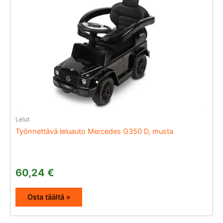
Lelut
Työnnettävä leluauto Mercedes G350 D, musta
60,24
€
Osta täältä »