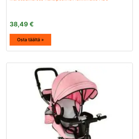
38,49
€
Osta täältä »