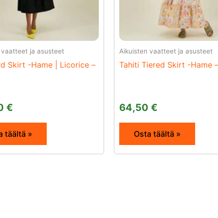
 vaatteet ja asusteet
Aikuisten vaatteet ja asusteet
d Skirt -Hame | Licorice –
Tahiti Tiered Skirt -Hame 
00
€
64,50
€
 täältä »
Osta täältä »