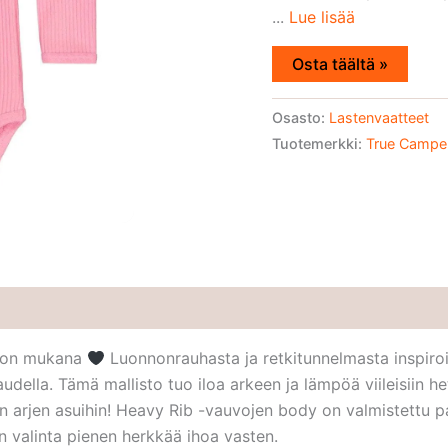
...
Lue lisää
Osta täältä »
Osasto:
Lastenvaatteet
Tuotemerkki:
True Campe
ston mukana
Luonnonrauhasta ja retkitunnelmasta inspiroi
udella. Tämä mallisto tuo iloa arkeen ja lämpöä viileisiin het
en arjen asuihin! Heavy Rib -vauvojen body on valmistettu 
en valinta pienen herkkää ihoa vasten.