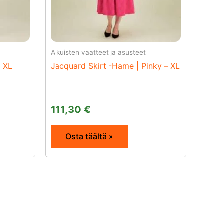
Aikuisten vaatteet ja asusteet
– XL
Jacquard Skirt -Hame | Pinky – XL
111,30
€
Osta täältä »