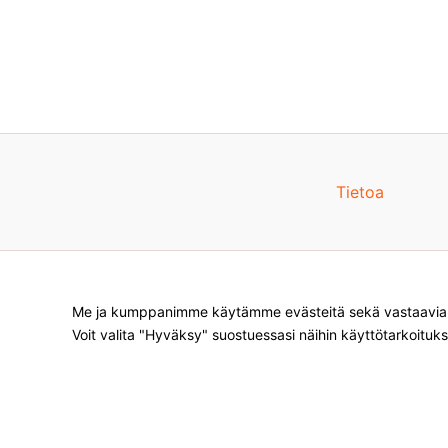
Tietoa
Me ja kumppanimme käytämme evästeitä sekä vastaavia te
Voit valita "Hyväksy" suostuessasi näihin käyttötarkoituks
Products
search