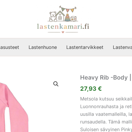
asusteet
Lastenhuone
Lastentarvikkeet
Lastenva
Heavy Rib -Body |
27,93
€
Metsola kutsuu seikka
Luonnonrauhasta ja ret
uusilla vaatemalleilla, 
runsaudella. Tämä mallis
Suloisen sävyinen Pink