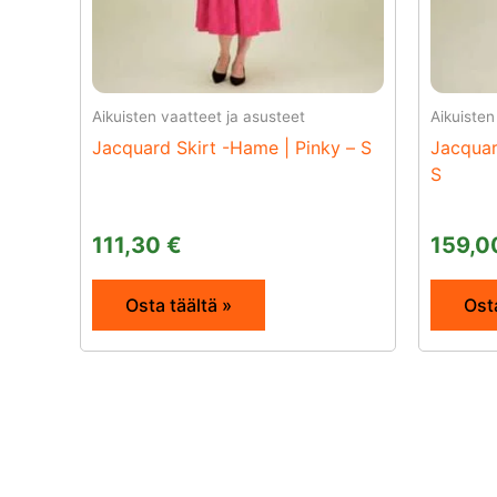
Aikuisten vaatteet ja asusteet
Aikuisten
Jacquard Skirt -Hame | Pinky – S
Jacquar
S
111,30
€
159,
Osta täältä »
Osta