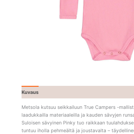
Kuvaus
Metsola kutsuu seikkailuun True Campers -malli
laadukkailla materiaaleilla ja kauden sävyjen runsa
Suloisen sävyinen Pinky tuo raikkaan tuulahduks
tuntuu iholla pehmeältä ja joustavalta – täydellin