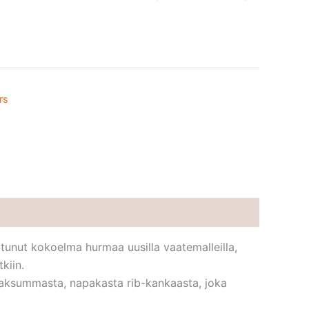
rs
tunut kokoelma hurmaa uusilla vaatemalleilla,
kiin.
paksummasta, napakasta rib-kankaasta, joka