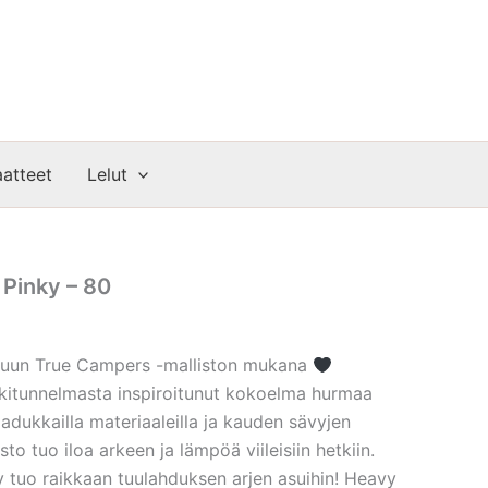
atteet
Lelut
 Pinky – 80
iluun True Campers -malliston mukana
kitunnelmasta inspiroitunut kokoelma hurmaa
laadukkailla materiaaleilla ja kauden sävyjen
to tuo iloa arkeen ja lämpöä viileisiin hetkiin.
y tuo raikkaan tuulahduksen arjen asuihin! Heavy