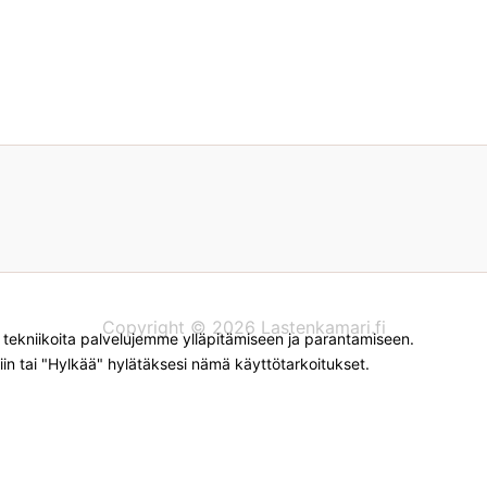
Copyright © 2026 Lastenkamari.fi
kniikoita palvelujemme ylläpitämiseen ja parantamiseen.
iin tai "Hylkää" hylätäksesi nämä käyttötarkoitukset.