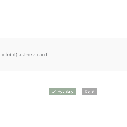
info(at)lastenkamari.fi
Hyväksy
Kiellä