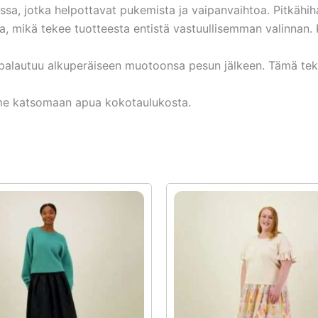
assa, jotka helpottavat pukemista ja vaipanvaihtoa. Pitkähi
a, mikä tekee tuotteesta entistä vastuullisemman valinnan.
palautuu alkuperäiseen muotoonsa pesun jälkeen. Tämä tek
mme katsomaan apua kokotaulukosta.