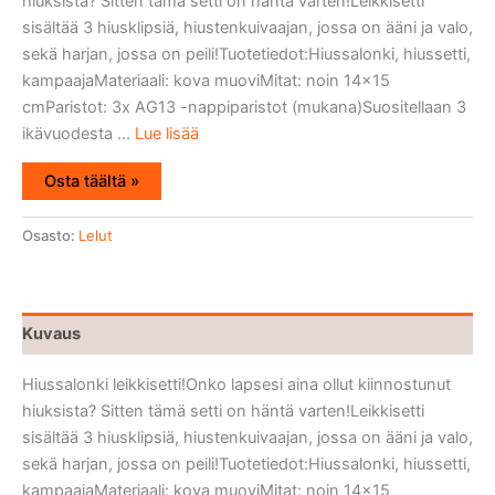
hiuksista? Sitten tämä setti on häntä varten!Leikkisetti
sisältää 3 hiusklipsiä, hiustenkuivaajan, jossa on ääni ja valo,
sekä harjan, jossa on peili!Tuotetiedot:Hiussalonki, hiussetti,
kampaajaMateriaali: kova muoviMitat: noin 14x15
cmParistot: 3x AG13 -nappiparistot (mukana)Suositellaan 3
ikävuodesta ...
Lue lisää
Osta täältä »
Osasto:
Lelut
Kuvaus
Hiussalonki leikkisetti!Onko lapsesi aina ollut kiinnostunut
hiuksista? Sitten tämä setti on häntä varten!Leikkisetti
sisältää 3 hiusklipsiä, hiustenkuivaajan, jossa on ääni ja valo,
sekä harjan, jossa on peili!Tuotetiedot:Hiussalonki, hiussetti,
kampaajaMateriaali: kova muoviMitat: noin 14×15