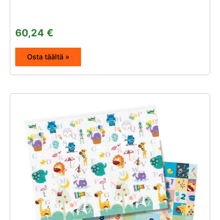
60,24
€
Osta täältä »