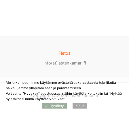
Tietoa
info(at)lastenkamari.fi
Me ja kumppanimme käytämme evästeitä sekä vastaavia tekniikoita
palvelujemme ylläpitämiseen ja parantamiseen.
Voit valita "Hyväksy" suostuessasi näihin käyttötarkoituksiin tai "Hylkää"
Copyright © 2026 Lastenkamari.fi
hylätäksesi nämä käyttötarkoitukset.
Hyväksy
Kiellä
Products
search