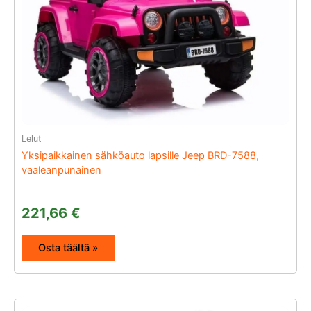
Lelut
Yksipaikkainen sähköauto lapsille Jeep BRD-7588,
vaaleanpunainen
221,66
€
Osta täältä »