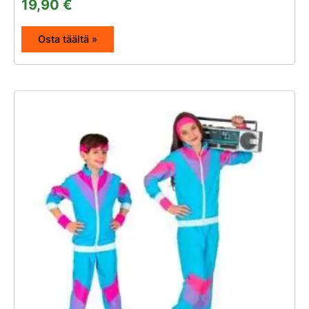
19,90
€
Osta täältä »