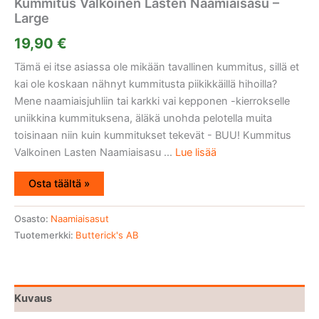
Kummitus Valkoinen Lasten Naamiaisasu –
Large
19,90
€
Tämä ei itse asiassa ole mikään tavallinen kummitus, sillä et
kai ole koskaan nähnyt kummitusta piikikkäillä hihoilla?
Mene naamiaisjuhliin tai karkki vai kepponen -kierrokselle
uniikkina kummituksena, äläkä unohda pelotella muita
toisinaan niin kuin kummitukset tekevät - BUU! Kummitus
Valkoinen Lasten Naamiaisasu ...
Lue lisää
Osta täältä »
Osasto:
Naamiaisasut
Tuotemerkki:
Butterick's AB
Kuvaus