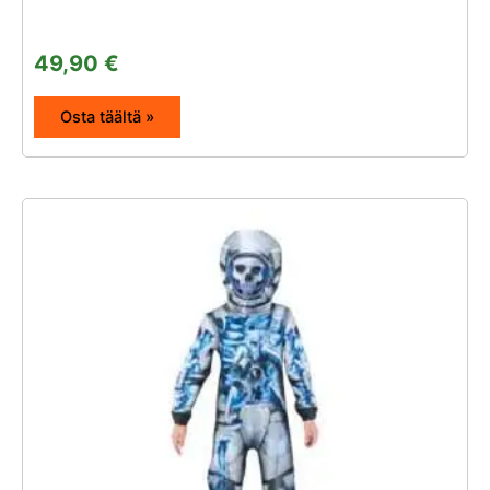
49,90
€
Osta täältä »