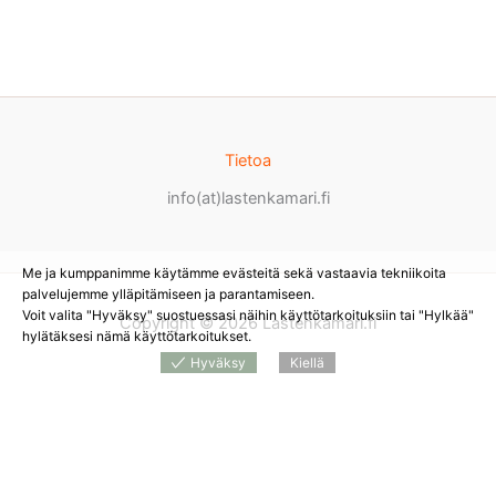
Tietoa
info(at)lastenkamari.fi
Me ja kumppanimme käytämme evästeitä sekä vastaavia tekniikoita
palvelujemme ylläpitämiseen ja parantamiseen.
Voit valita "Hyväksy" suostuessasi näihin käyttötarkoituksiin tai "Hylkää"
Copyright © 2026 Lastenkamari.fi
hylätäksesi nämä käyttötarkoitukset.
Hyväksy
Kiellä
Products
search
*
Sivustolla on mainoslinkkejä tuotteita myyviin