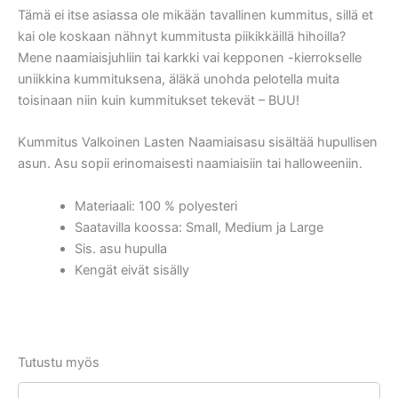
Tämä ei itse asiassa ole mikään tavallinen kummitus, sillä et
kai ole koskaan nähnyt kummitusta piikikkäillä hihoilla?
Mene naamiaisjuhliin tai karkki vai kepponen -kierrokselle
uniikkina kummituksena, äläkä unohda pelotella muita
toisinaan niin kuin kummitukset tekevät – BUU!
Kummitus Valkoinen Lasten Naamiaisasu sisältää hupullisen
asun. Asu sopii erinomaisesti naamiaisiin tai halloweeniin.
Materiaali: 100 % polyesteri
Saatavilla koossa: Small, Medium ja Large
Sis. asu hupulla
Kengät eivät sisälly
Tutustu myös