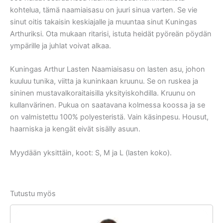
kohtelua, tämä naamiaisasu on juuri sinua varten. Se vie
sinut oitis takaisin keskiajalle ja muuntaa sinut Kuningas
Arthuriksi. Ota mukaan ritarisi, istuta heidät pyöreän pöydän
ympärille ja juhlat voivat alkaa.
Kuningas Arthur Lasten Naamiaisasu on lasten asu, johon
kuuluu tunika, viitta ja kuninkaan kruunu. Se on ruskea ja
sininen mustavalkoraitaisilla yksityiskohdilla. Kruunu on
kullanvärinen. Pukua on saatavana kolmessa koossa ja se
on valmistettu 100% polyesteristä. Vain käsinpesu. Housut,
haarniska ja kengät eivät sisälly asuun.
Myydään yksittäin, koot: S, M ja L (lasten koko).
Tutustu myös