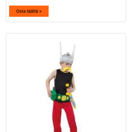
Osta täältä »