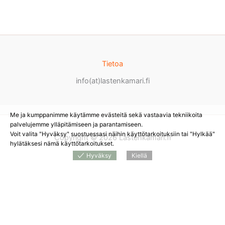
Tietoa
info(at)lastenkamari.fi
Me ja kumppanimme käytämme evästeitä sekä vastaavia tekniikoita
palvelujemme ylläpitämiseen ja parantamiseen.
Voit valita "Hyväksy" suostuessasi näihin käyttötarkoituksiin tai "Hylkää"
Copyright © 2026 Lastenkamari.fi
hylätäksesi nämä käyttötarkoitukset.
Hyväksy
Kiellä
Products
search
*
Sivustolla on mainoslinkkejä tuotteita myyviin