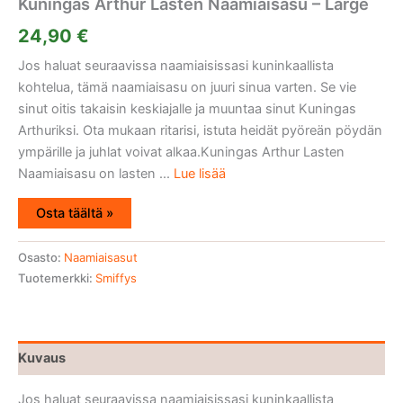
Kuningas Arthur Lasten Naamiaisasu – Large
24,90
€
Jos haluat seuraavissa naamiaisissasi kuninkaallista
kohtelua, tämä naamiaisasu on juuri sinua varten. Se vie
sinut oitis takaisin keskiajalle ja muuntaa sinut Kuningas
Arthuriksi. Ota mukaan ritarisi, istuta heidät pyöreän pöydän
ympärille ja juhlat voivat alkaa.Kuningas Arthur Lasten
Naamiaisasu on lasten ...
Lue lisää
Osta täältä »
Osasto:
Naamiaisasut
Tuotemerkki:
Smiffys
Kuvaus
Jos haluat seuraavissa naamiaisissasi kuninkaallista