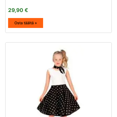
29,90
€
Osta täältä »