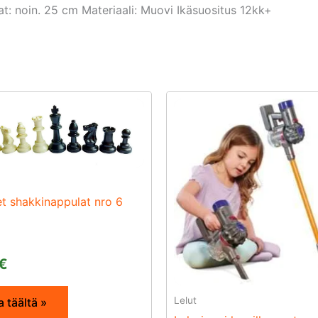
t: noin. 25 cm Materiaali: Muovi Ikäsuositus 12kk+
t shakkinappulat nro 6
€
Lelut
 täältä »