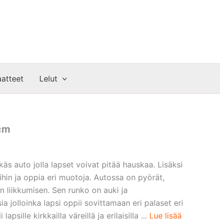
atteet
Lelut
cm
äs auto jolla lapset voivat pitää hauskaa. Lisäksi
ihin ja oppia eri muotoja. Autossa on pyörät,
n liikkumisen. Sen runko on auki ja
a jolloinka lapsi oppii sovittamaan eri palaset eri
 lapsille kirkkailla väreillä ja erilaisilla ...
Lue lisää