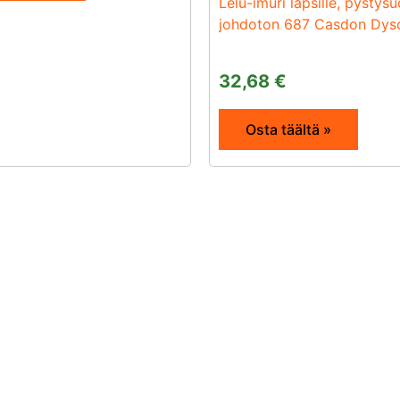
Lelu-imuri lapsille, pystys
johdoton 687 Casdon Dys
32,68
€
Osta täältä »