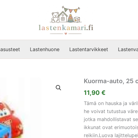
asusteet
Lastenhuone
Lastentarvikkeet
Lastenva
Kuorma-auto, 25 
11,90
€
Tämä on hauska ja värik
he voivat tutustua väre
jotka mahdollistavat se
ikkunat ovat erimuotoisi
reikiin.Luova lajittelupeli