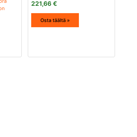
uora
221,66
€
on
Osta täältä »