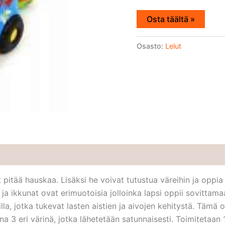
Osta täältä »
Osasto:
Lelut
 pitää hauskaa. Lisäksi he voivat tutustua väreihin ja oppia
 ikkunat ovat erimuotoisia jolloinka lapsi oppii sovittamaan e
doilla, jotka tukevat lasten aistien ja aivojen kehitystä. Tämä
 3 eri värinä, jotka lähetetään satunnaisesti. Toimitetaan 1