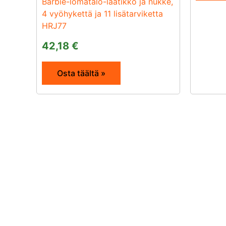
Barbie-lomatalo-laatikko ja nukke,
4 vyöhykettä ja 11 lisätarviketta
HRJ77
42,18
€
Osta täältä »