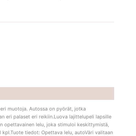
 eri muotoja. Autossa on pyörät, jotka
ri palaset eri reikiin.Luova lajittelupeli lapsille
 on opettavainen lelu, joka stimuloi keskittymistä,
 kpl.Tuote tiedot: Opettava lelu, autoVäri valitaan