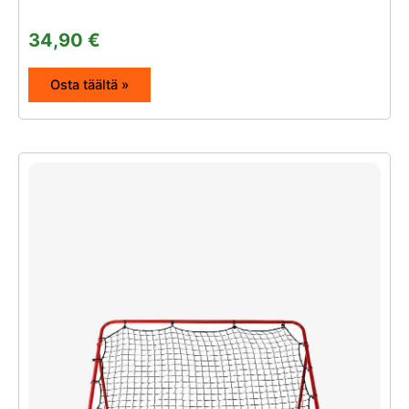
34,90
€
Osta täältä »