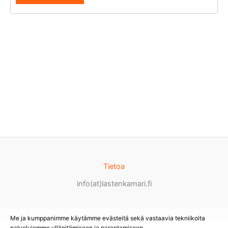
Tietoa
info(at)lastenkamari.fi
Me ja kumppanimme käytämme evästeitä sekä vastaavia tekniikoita
palvelujemme ylläpitämiseen ja parantamiseen.