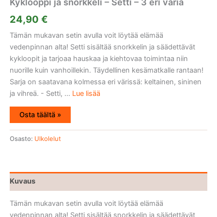
Kyklooppi ja snorkkeli – Setti – 3 eri väriä
24,90
€
Tämän mukavan setin avulla voit löytää elämää
vedenpinnan alta! Setti sisältää snorkkelin ja säädettävät
kykloopit ja tarjoaa hauskaa ja kiehtovaa toimintaa niin
nuorille kuin vanhoillekin. Täydellinen kesämatkalle rantaan!
Sarja on saatavana kolmessa eri värissä: keltainen, sininen
ja vihreä. - Setti, ...
Lue lisää
Osta täältä »
Osasto:
Ulkolelut
Kuvaus
Tämän mukavan setin avulla voit löytää elämää
vedenpinnan alta! Setti sisältää snorkkelin ja säädettävät