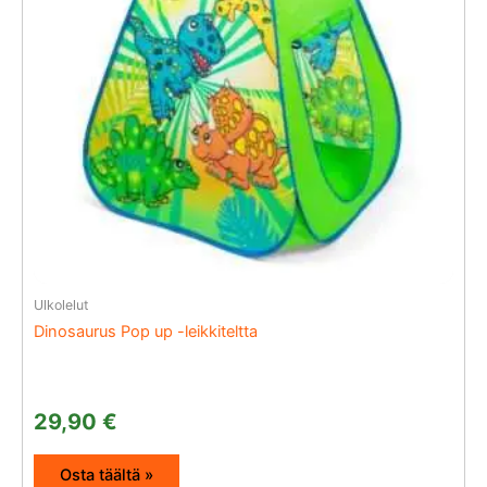
Ulkolelut
Dinosaurus Pop up -leikkiteltta
29,90
€
Osta täältä »