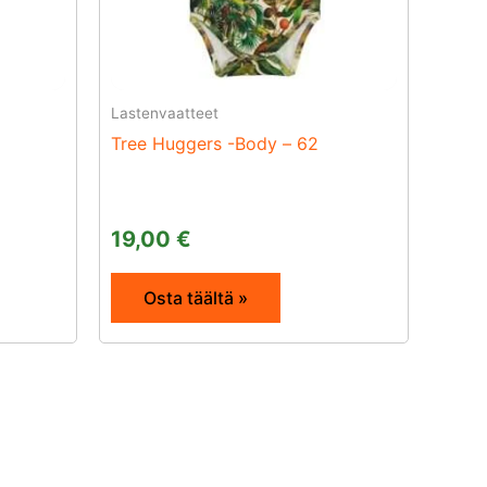
Lastenvaatteet
Tree Huggers -Body – 62
19,00
€
Osta täältä »