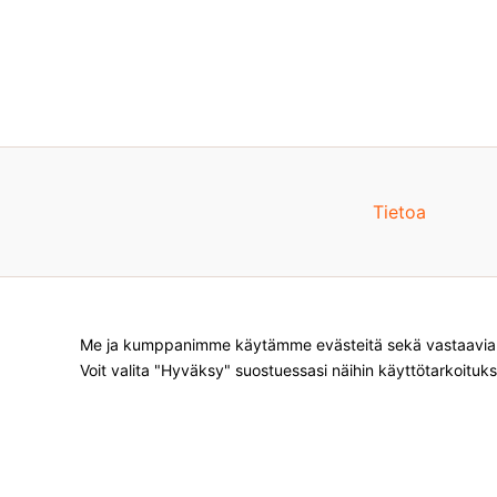
Tietoa
Me ja kumppanimme käytämme evästeitä sekä vastaavia te
Voit valita "Hyväksy" suostuessasi näihin käyttötarkoituks
Products
search
*
Sivustolla on mainoslinkkejä tuotteita 