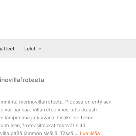
atteet
Lelut
novillafroteeta
mintä merinovillafroteeta. Pipossa on erityisen
eivät hankaa. Villafrotee imee tehokkaasti
en lämpimänä ja kuivana. Lisäksi se tekee
tuisen, froteesilmukat tekevät siitä
villa pitää lämmön sisällä. Tässä ...
Lue lisää