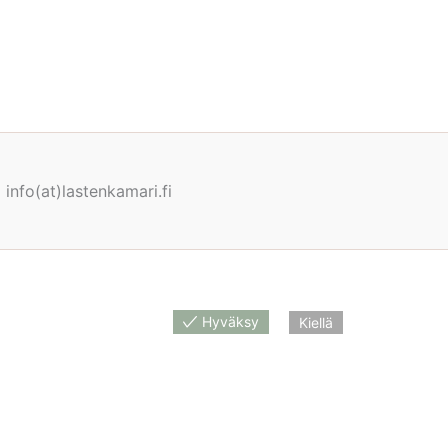
info(at)lastenkamari.fi
Hyväksy
Kiellä
nan näet tuotetta myyvästä verkkokaupasta.