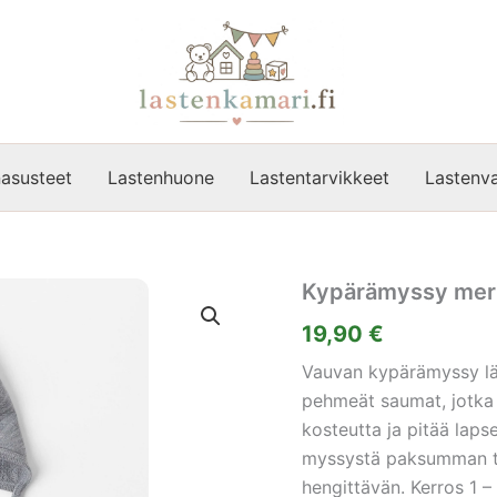
asusteet
Lastenhuone
Lastentarvikkeet
Lastenva
Kypärämyssy meri
19,90
€
Vauvan kypärämyssy läm
pehmeät saumat, jotka 
kosteutta ja pitää laps
myssystä paksumman tun
hengittävän. Kerros 1 – 