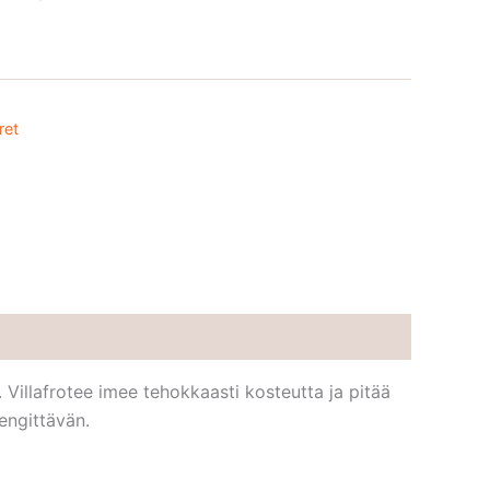
ret
Villafrotee imee tehokkaasti kosteutta ja pitää
engittävän.