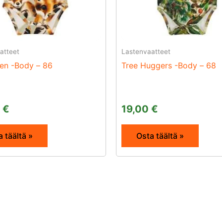
atteet
Lastenvaatteet
en -Body – 86
Tree Huggers -Body – 68
0
€
19,00
€
 täältä »
Osta täältä »