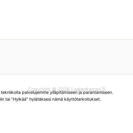
Copyright © 2026 Lastenkamari.fi
kniikoita palvelujemme ylläpitämiseen ja parantamiseen.
iin tai "Hylkää" hylätäksesi nämä käyttötarkoitukset.
myyviin verkkokauppoihin. Tämän hetken saatavuuden ja hin