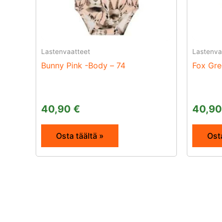
Lastenvaatteet
Lastenva
Bunny Pink -Body – 74
Fox Gre
40,90
€
40,9
Osta täältä »
Osta