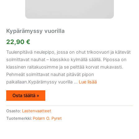
Kypärämyssy vuorilla
22,90
€
Tuulenpitävä neulepipo, jossa on ohut trikoovuori ja kätevät
solmittavat nauhat – klassikko kylmällä säällä. Pipossa on
klassinen raitakuosimme ja se peittää korvat mukavasti.
Pehmeät solmittavat nauhat pitävät pipon
paikallaan.Kypärämyssy vuorilla ...
Lue lisää
Osta täältä »
Osasto:
Lastenvaatteet
Tuotemerkki:
Polarn O. Pyret