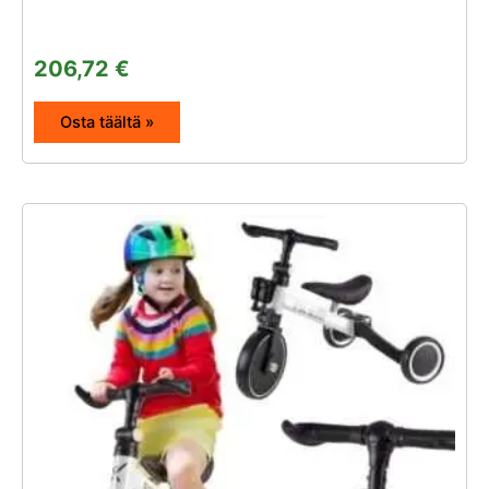
206,72
€
Osta täältä »