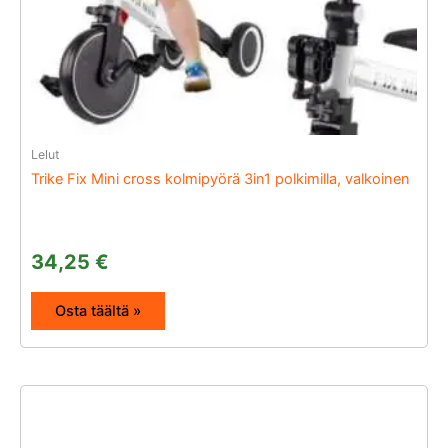
Lelut
Trike Fix Mini cross kolmipyörä 3in1 polkimilla, valkoinen
34,25
€
Osta täältä »