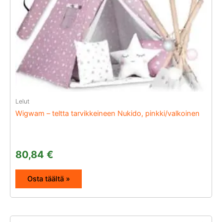
Lelut
Wigwam – teltta tarvikkeineen Nukido, pinkki/valkoinen
80,84
€
Osta täältä »