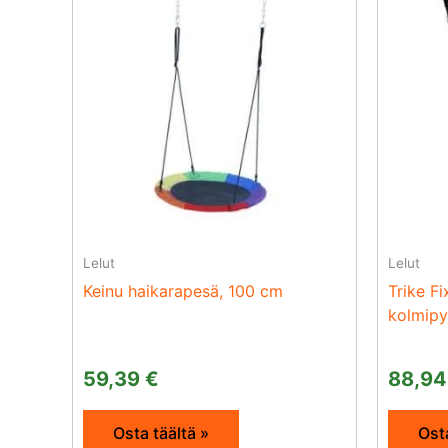
Lelut
Lelut
Keinu haikarapesä, 100 cm
Trike Fi
kolmipy
59,39
€
88,9
Osta täältä »
Osta