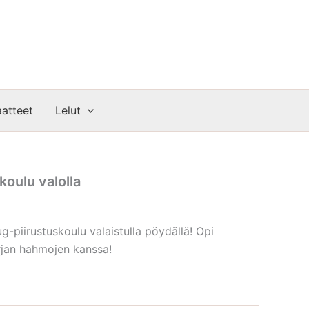
atteet
Lelut
oulu valolla
-piirustuskoulu valaistulla pöydällä! Opi
rjan hahmojen kanssa!