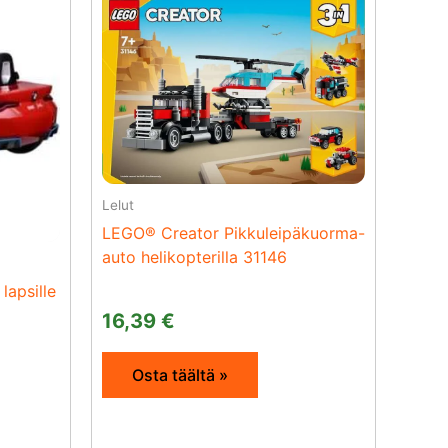
Lelut
LEGO® Creator Pikkuleipäkuorma-
auto helikopterilla 31146
lapsille
16,39
€
Osta täältä »