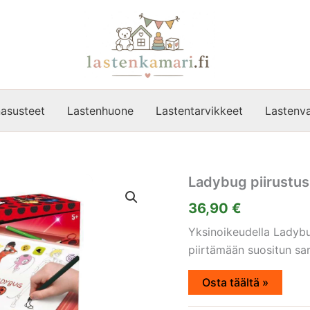
asusteet
Lastenhuone
Lastentarvikkeet
Lastenva
Ladybug piirustusk
36,90
€
Yksinoikeudella Ladybug
piirtämään suositun sa
Osta täältä »