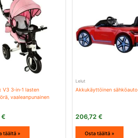
Lelut
x V3 3‑in‑1 lasten
Akkukäyttöinen sähköauto 
örä, vaaleanpunainen
4
€
206,72
€
 täältä »
Osta täältä »