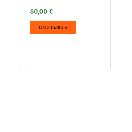
50,00
€
Osta täältä »