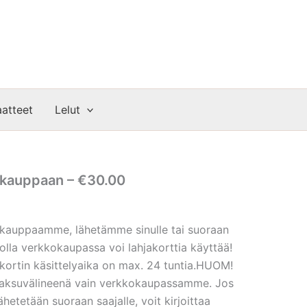
atteet
Lelut
okauppaan – €30.00
kokauppaamme, lähetämme sinulle tai suoraan
 jolla verkkokaupassa voi lahjakorttia käyttää!
akortin käsittelyaika on max. 24 tuntia.HUOM!
maksuvälineenä vain verkkokaupassamme. Jos
lähetetään suoraan saajalle, voit kirjoittaa