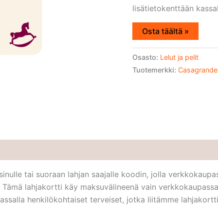
lisätietokenttään kassal
Osta täältä »
Osasto:
Lelut ja pelit
Tuotemerkki:
Casagrande
ulle tai suoraan lahjan saajalle koodin, jolla verkkokaupas
! Tämä lahjakortti käy maksuvälineenä vain verkkokaupassam
kassalla henkilökohtaiset terveiset, jotka liitämme lahjakortti