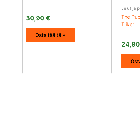
Lelut ja p
The Pu
30,90
€
Tiikeri
Osta täältä »
24,9
Osta