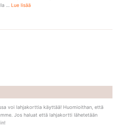
la ...
Lue lisää
sa voi lahjakorttia käyttää! Huomioithan, että
me. Jos haluat että lahjakortti lähetetään
in!