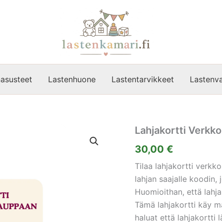
asusteet
Lastenhuone
Lastentarvikkeet
Lastenva
Lahjakortti Verkk
30,00
€
Tilaa lahjakortti verk
lahjan saajalle koodin,
Huomioithan, että lahj
Tämä lahjakortti käy 
haluat että lahjakortti 