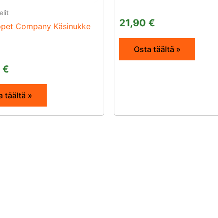
elit
21,90
€
ppet Company Käsinukke
Osta täältä »
0
€
 täältä »