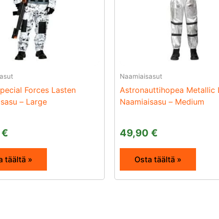
asut
Naamiaisasut
Special Forces Lasten
Astronauttihopea Metallic
sasu – Large
Naamiaisasu – Medium
0
€
49,90
€
 täältä »
Osta täältä »