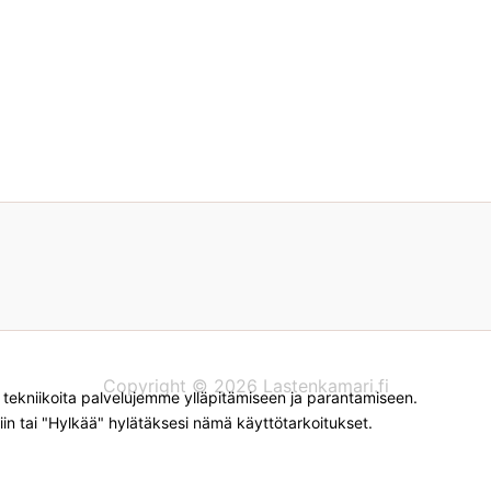
Copyright © 2026 Lastenkamari.fi
kniikoita palvelujemme ylläpitämiseen ja parantamiseen.
iin tai "Hylkää" hylätäksesi nämä käyttötarkoitukset.