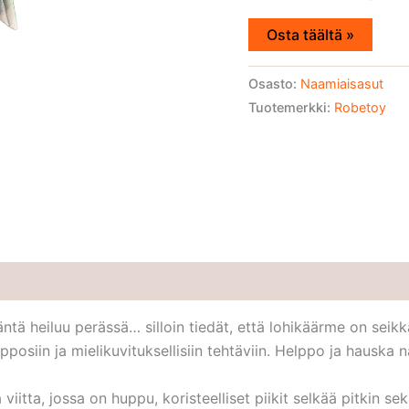
Osta täältä »
Osasto:
Naamiaisasut
Tuotemerkki:
Robetoy
äntä heiluu perässä… silloin tiedät, että lohikäärme on seikk
pposiin ja mielikuvituksellisiin tehtäviin. Helppo ja hauska 
tta, jossa on huppu, koristeelliset piikit selkää pitkin se