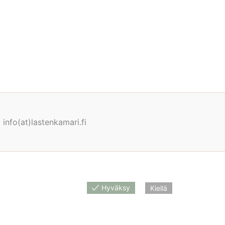
info(at)lastenkamari.fi
Hyväksy
Kiellä