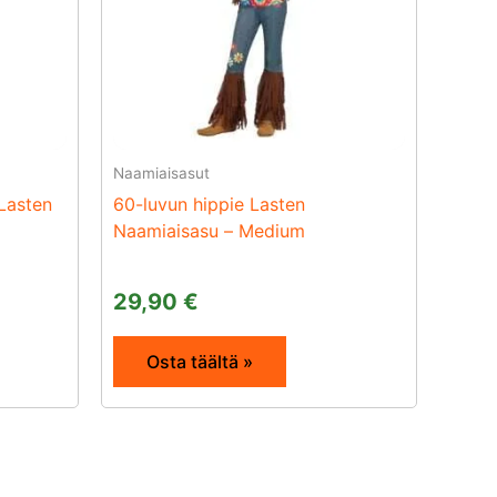
Naamiaisasut
 Lasten
60-luvun hippie Lasten
Naamiaisasu – Medium
29,90
€
Osta täältä »