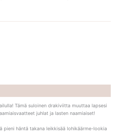
ailulla! Tämä suloinen drakiviitta muuttaa lapsesi
naamiaisvaatteet juhlat ja lasten naamiaiset!
kä pieni häntä takana leikkisää lohikäärme-lookia