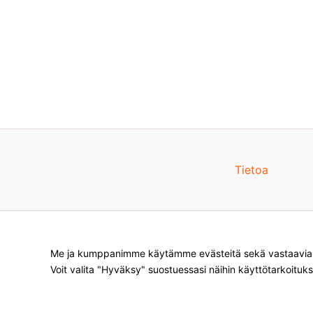
Tietoa
Me ja kumppanimme käytämme evästeitä sekä vastaavia te
Voit valita "Hyväksy" suostuessasi näihin käyttötarkoituks
Products
search