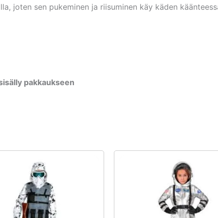
alla, joten sen pukeminen ja riisuminen käy käden käänteessä 
isälly pakkaukseen