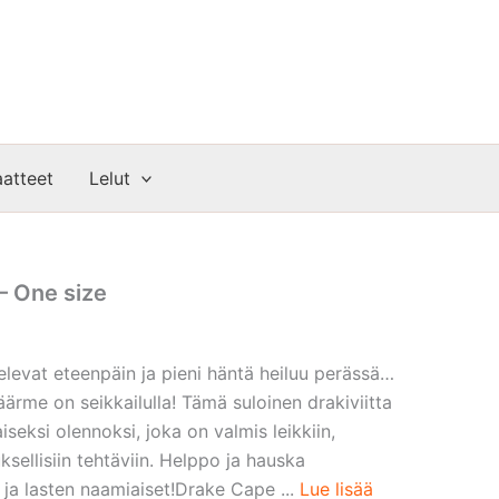
atteet
Lelut
 – One size
televat eteenpäin ja pieni häntä heiluu perässä…
ikäärme on seikkailulla! Tämä suloinen drakiviitta
seksi olennoksi, joka on valmis leikkiin,
ksellisiin tehtäviin. Helppo ja hauska
 ja lasten naamiaiset!Drake Cape ...
Lue lisää