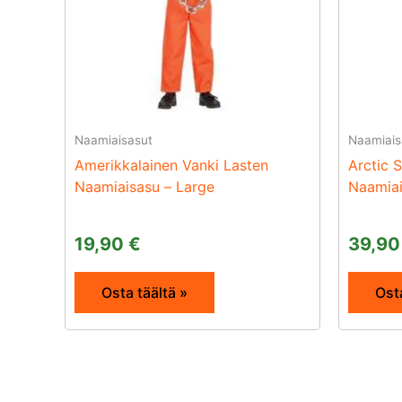
Naamiaisasut
Naamiais
Amerikkalainen Vanki Lasten
Arctic 
Naamiaisasu – Large
Naamiai
19,90
€
39,9
Osta täältä »
Osta