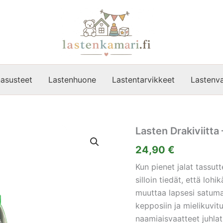
asusteet
Lastenhuone
Lastentarvikkeet
Lastenva
Lasten Drakiviitta
24,90
€
Kun pienet jalat tassut
silloin tiedät, että loh
muuttaa lapsesi satumai
kepposiin ja mielikuvitu
naamiaisvaatteet juhlat