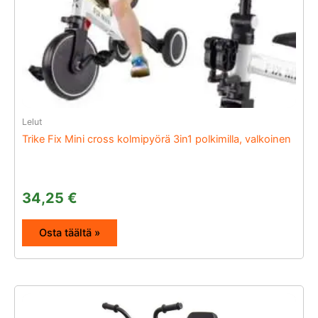
Lelut
Trike Fix Mini cross kolmipyörä 3in1 polkimilla, valkoinen
34,25
€
Osta täältä »