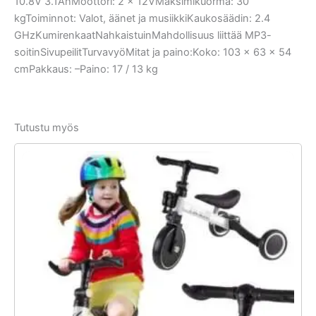
10.8V 3.1AhMoottori: 2 × 12VMaksimikuorma: 30
kgToiminnot: Valot, äänet ja musiikkiKaukosäädin: 2.4
GHzKumirenkaatNahkaistuinMahdollisuus liittää MP3-
soitinSivupeilitTurvavyöMitat ja paino:Koko: 103 × 63 × 54
cmPakkaus: –Paino: 17 / 13 kg
Tutustu myös