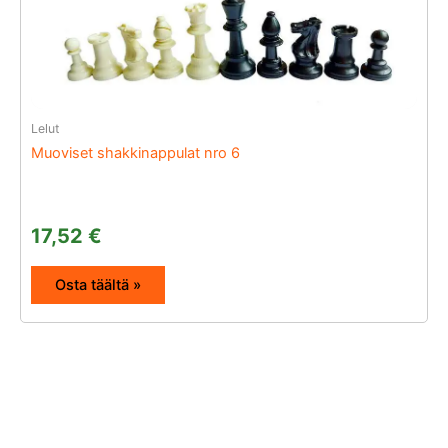
Lelut
Muoviset shakkinappulat nro 6
17,52
€
Osta täältä »