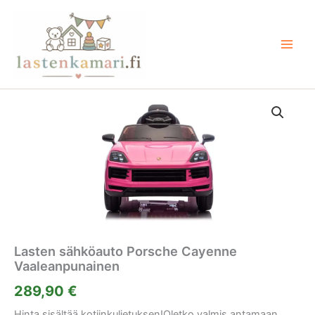
Siirry
sisältöön
Lasten sähköauto Porsche Cayenne
Vaaleanpunainen
289,90
€
Hinta sisältää kotiinkuljetuksen!Oletko valmis antamaan