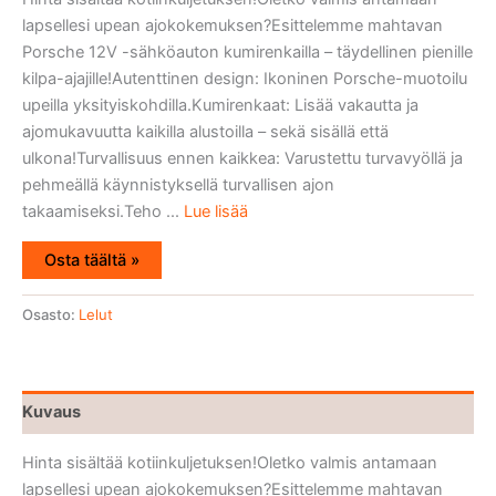
lapsellesi upean ajokokemuksen?Esittelemme mahtavan
Porsche 12V -sähköauton kumirenkailla – täydellinen pienille
kilpa-ajajille!Autenttinen design: Ikoninen Porsche-muotoilu
upeilla yksityiskohdilla.Kumirenkaat: Lisää vakautta ja
ajomukavuutta kaikilla alustoilla – sekä sisällä että
ulkona!Turvallisuus ennen kaikkea: Varustettu turvavyöllä ja
pehmeällä käynnistyksellä turvallisen ajon
takaamiseksi.Teho ...
Lue lisää
Osta täältä »
Osasto:
Lelut
Kuvaus
Hinta sisältää kotiinkuljetuksen!Oletko valmis antamaan
lapsellesi upean ajokokemuksen?Esittelemme mahtavan