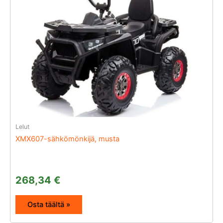
Lelut
XMX607-sähkömönkijä, musta
268,34
€
Osta täältä »