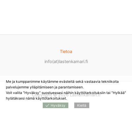
Tietoa
info(at)lastenkamari.fi
Me ja kumppanimme käytämme evästeitä sekä vastaavia tekniikoita
palvelujemme ylläpitämiseen ja parantamiseen.
Voit valita "Hyväksy" suostuessasi näihin käyttötarkoituksiin tai "Hylkää"
Copyright © 2026 Lastenkamari.fi
hylätäksesi nämä käyttötarkoitukset.
Hyväksy
Kiellä
Products
search