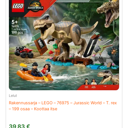
Lelut
Rakennussarja – LEGO – 76975 – Jurassic World – T. rex
– 199 osaa – Koottaa itse
39,83
€