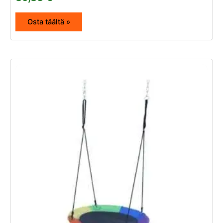
Osta täältä »