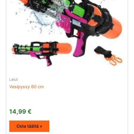
Lelut
Vesipyssy 60 cm
14,99
€
Osta täältä »