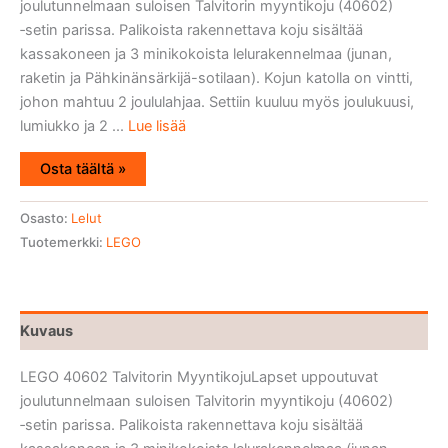
joulutunnelmaan suloisen Talvitorin myyntikoju (40602)
‑setin parissa. Palikoista rakennettava koju sisältää
kassakoneen ja 3 minikokoista lelurakennelmaa (junan,
raketin ja Pähkinänsärkijä-sotilaan). Kojun katolla on vintti,
johon mahtuu 2 joululahjaa. Settiin kuuluu myös joulukuusi,
lumiukko ja 2 ...
Lue lisää
Osta täältä »
Osasto:
Lelut
Tuotemerkki:
LEGO
Kuvaus
LEGO 40602 Talvitorin MyyntikojuLapset uppoutuvat
joulutunnelmaan suloisen Talvitorin myyntikoju (40602)
‑setin parissa. Palikoista rakennettava koju sisältää