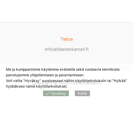
Tietoa
info(at)lastenkamari.fi
Me ja kumppanimme käytämme evästeitä sekä vastaavia tekniikoita
palvelujemme ylläpitämiseen ja parantamiseen.
Voit valita "Hyväksy" suostuessasi näihin käyttötarkoituksiin tai "Hylkää"
Copyright © 2026 Lastenkamari.fi
hylätäksesi nämä käyttötarkoitukset.
Hyväksy
Kiellä
Products
search
*
Sivustolla on mainoslinkkejä tuotteita myyviin