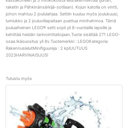
kassakoneen ja 3 minikokoista lelurakennelmaa (junan,
raketin ja Pähkinänsärkijä-sotilaan). Kojun katolla on vintti,
johon mahtuu 2 joululahjaa. Settiin kuuluu myös joulukuusi,
lumiukko ja 2 jouluvillapaitaan puettua minihahmoa. Tämä
jouluaiheinen LEGO® setti sopii yli 8-vuotiaille lapsille ja
kehittää heidän tarinointitaitojaan.Tuote sisältää 271 LEGO-
osaa.Ikäsuositus yli 8v.Tuotemerkki : LEGOKategoria:
RakennuslelutMinifiguureja : 2 kplUUTUUS
2023HARVINAISUUS!
Tutustu myös