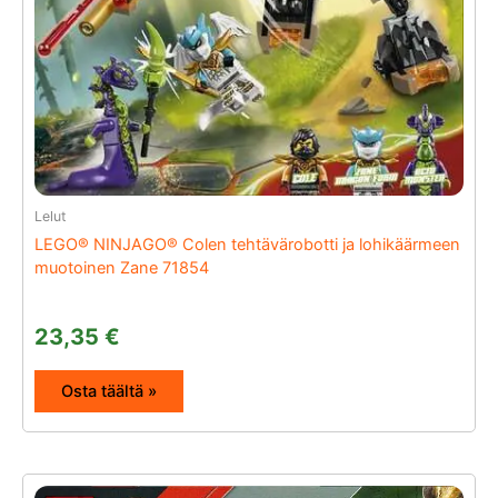
Lelut
LEGO® NINJAGO® Colen tehtävärobotti ja lohikäärmeen
muotoinen Zane 71854
23,35
€
Osta täältä »