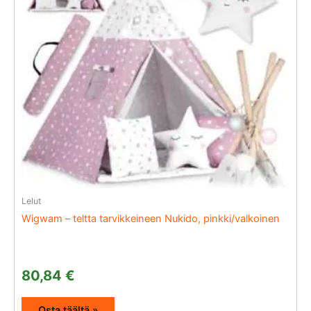
Lelut
Wigwam – teltta tarvikkeineen Nukido, pinkki/valkoinen
80,84
€
Osta täältä »