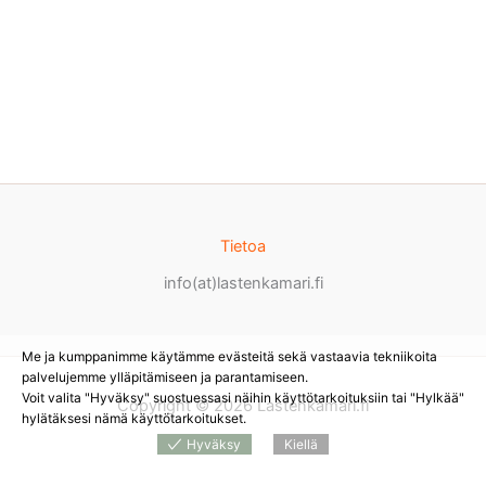
Tietoa
info(at)lastenkamari.fi
Me ja kumppanimme käytämme evästeitä sekä vastaavia tekniikoita
palvelujemme ylläpitämiseen ja parantamiseen.
Voit valita "Hyväksy" suostuessasi näihin käyttötarkoituksiin tai "Hylkää"
Copyright © 2026 Lastenkamari.fi
hylätäksesi nämä käyttötarkoitukset.
Hyväksy
Kiellä
Products