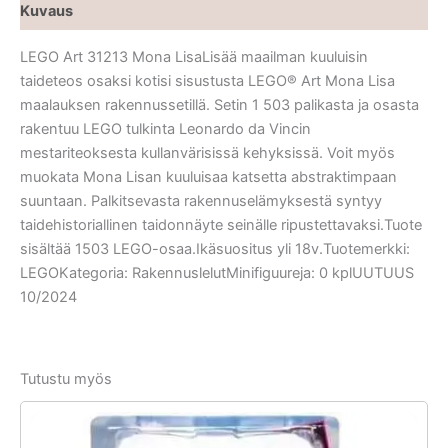
Kuvaus
LEGO Art 31213 Mona LisaLisää maailman kuuluisin
taideteos osaksi kotisi sisustusta LEGO® Art Mona Lisa
maalauksen rakennussetillä. Setin 1 503 palikasta ja osasta
rakentuu LEGO tulkinta Leonardo da Vincin
mestariteoksesta kullanvärisissä kehyksissä. Voit myös
muokata Mona Lisan kuuluisaa katsetta abstraktimpaan
suuntaan. Palkitsevasta rakennuselämyksestä syntyy
taidehistoriallinen taidonnäyte seinälle ripustettavaksi.Tuote
sisältää 1503 LEGO-osaa.Ikäsuositus yli 18v.Tuotemerkki:
LEGOKategoria: RakennuslelutMinifiguureja: 0 kplUUTUUS
10/2024
Tutustu myös