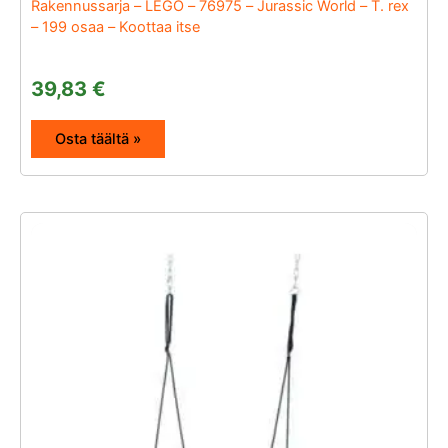
Rakennussarja – LEGO – 76975 – Jurassic World – T. rex
– 199 osaa – Koottaa itse
39,83
€
Osta täältä »