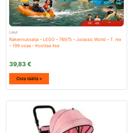
Lelut
Rakennussarja – LEGO – 76975 – Jurassic World – T. rex
– 199 osaa – Koottaa itse
39,83
€
Osta täältä »