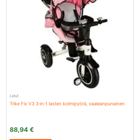
Lelut
Trike Fix V3 3‑in‑1 lasten kolmipyörä, vaaleanpunainen
88,94
€