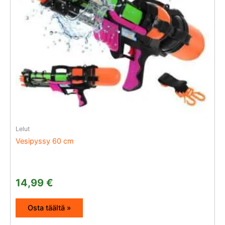
Lelut
Vesipyssy 60 cm
14,99
€
Osta täältä »