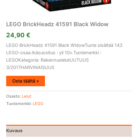
LEGO BrickHeadz 41591 Black Widow
24,90
€
LEGO BrickHeadz 41591 Black WidowTuote sisältää 143
LEGO-osaa.Ikäsuositus : yli 10v.Tuotemerkki :
LEGOKategoria: RakennuslelutUUTUUS
3/2017HARVINAISUUS
Osta täältä »
Osasto:
Lelut
Tuotemerkki:
LEGO
Kuvaus