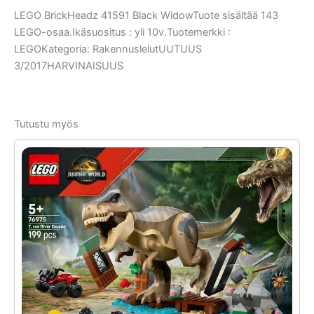
LEGO BrickHeadz 41591 Black WidowTuote sisältää 143
LEGO-osaa.Ikäsuositus : yli 10v.Tuotemerkki :
LEGOKategoria: RakennuslelutUUTUUS
3/2017HARVINAISUUS
Tutustu myös