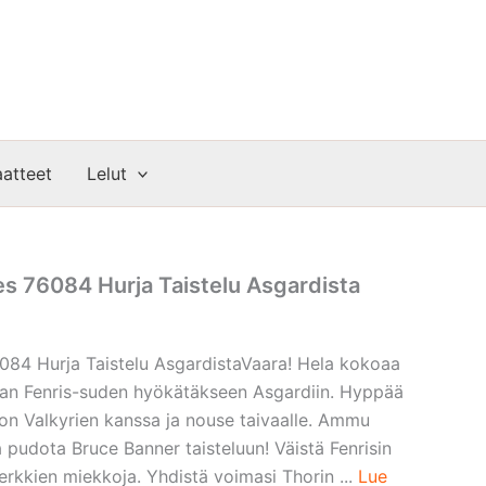
atteet
Lelut
s 76084 Hurja Taistelu Asgardista
84 Hurja Taistelu AsgardistaVaara! Hela kokoaa
van Fenris-suden hyökätäkseen Asgardiin. Hyppää
Valkyrien kanssa ja nouse taivaalle. Ammu
 pudota Bruce Banner taisteluun! Väistä Fenrisin
serkkien miekkoja. Yhdistä voimasi Thorin ...
Lue