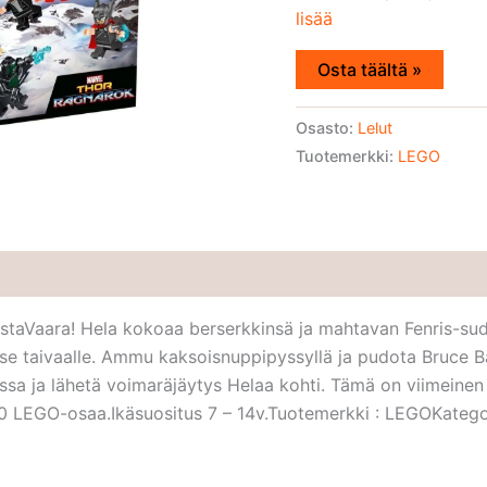
lisää
Osta täältä »
Osasto:
Lelut
Tuotemerkki:
LEGO
staVaara! Hela kokoaa berserkkinsä ja mahtavan Fenris-su
aivaalle. Ammu kaksoisnuppipyssyllä ja pudota Bruce Banne
sa ja lähetä voimaräjäytys Helaa kohti. Tämä on viimeinen t
0 LEGO-osaa.Ikäsuositus 7 – 14v.Tuotemerkki : LEGOKatego