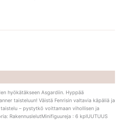
den hyökätäkseen Asgardiin. Hyppää
r taisteluun! Väistä Fenrisin valtavia käpäliä ja
aistelu – pystytkö voittamaan vihollisen ja
ria: RakennuslelutMinifiguureja : 6 kplUUTUUS