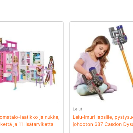
Lelut
lomatalo-laatikko ja nukke,
Lelu-imuri lapsille, pystys
että ja 11 lisätarviketta
johdoton 687 Casdon Dys