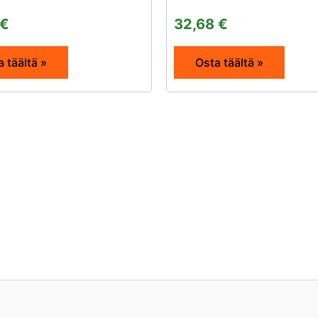
€
32,68
€
 täältä »
Osta täältä »