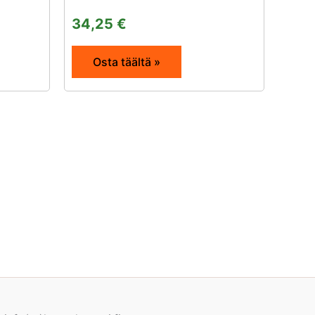
34,25
€
Osta täältä »