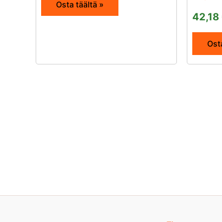
Osta täältä »
42,18
Osta