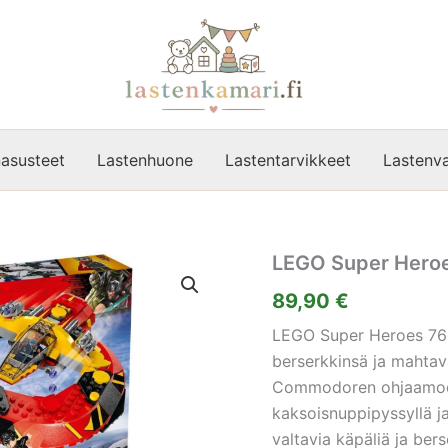
asusteet
Lastenhuone
Lastentarvikkeet
Lastenva
LEGO Super Heroe
89,90
€
LEGO Super Heroes 760
berserkkinsä ja mahta
Commodoren ohjaamoon 
kaksoisnuppipyssyllä ja
valtavia käpäliä ja ber