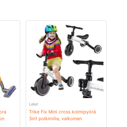
Lelut
uora
Trike Fix Mini cross kolmipyörä
on
3in1 polkimilla, valkoinen