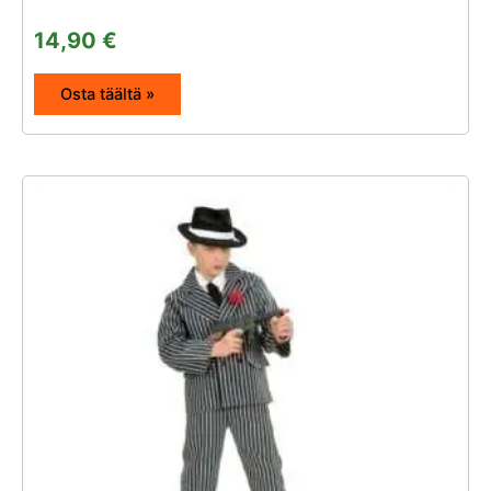
14,90
€
Osta täältä »