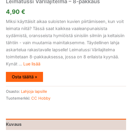
Leimatussi Värilajitelma – 8-pakkaus
4,90
€
Miksi käyttäisit aikaa suloisten kuvien piirtämiseen, kun voit
leimata niitä? Tässä saat kaikkea vaaleanpunaisista
sydämistä, oransseista hymiöistä sinisiiin silmiin ja keltaisiin
tähtiin - vain muutamia mainitaksemme. Täydellinen lahja
askartelua rakastavalle lapselle! Leimatussi Värilajitelma
toimitetaan 8-pakkauksessa, jossa on 8 erilaista kyynää.
Kynät ...
Lue lisää
Osta täältä »
Osasto:
Lahjoja lapsille
Tuotemerkki:
CC Hobby
Kuvaus