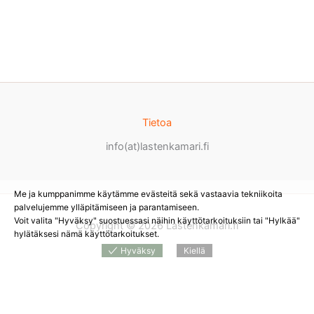
Tietoa
info(at)lastenkamari.fi
Me ja kumppanimme käytämme evästeitä sekä vastaavia tekniikoita
palvelujemme ylläpitämiseen ja parantamiseen.
Voit valita "Hyväksy" suostuessasi näihin käyttötarkoituksiin tai "Hylkää"
Copyright © 2026 Lastenkamari.fi
hylätäksesi nämä käyttötarkoitukset.
Hyväksy
Kiellä
Products
search