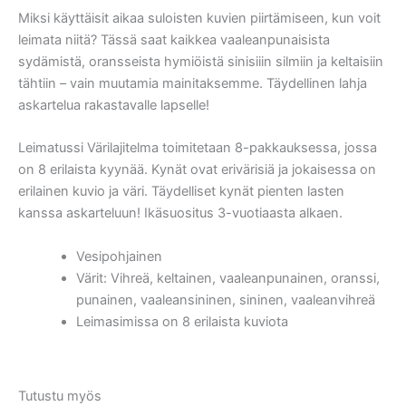
Miksi käyttäisit aikaa suloisten kuvien piirtämiseen, kun voit
leimata niitä? Tässä saat kaikkea vaaleanpunaisista
sydämistä, oransseista hymiöistä sinisiiin silmiin ja keltaisiin
tähtiin – vain muutamia mainitaksemme. Täydellinen lahja
askartelua rakastavalle lapselle!
Leimatussi Värilajitelma toimitetaan 8-pakkauksessa, jossa
on 8 erilaista kyynää. Kynät ovat erivärisiä ja jokaisessa on
erilainen kuvio ja väri. Täydelliset kynät pienten lasten
kanssa askarteluun! Ikäsuositus 3-vuotiaasta alkaen.
Vesipohjainen
Värit: Vihreä, keltainen, vaaleanpunainen, oranssi,
punainen, vaaleansininen, sininen, vaaleanvihreä
Leimasimissa on 8 erilaista kuviota
Tutustu myös