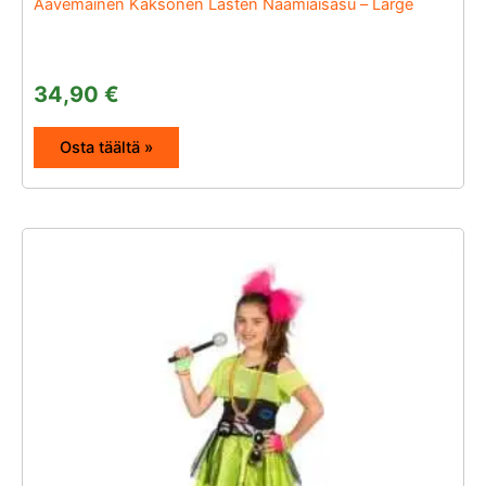
Aavemainen Kaksonen Lasten Naamiaisasu – Large
34,90
€
Osta täältä »