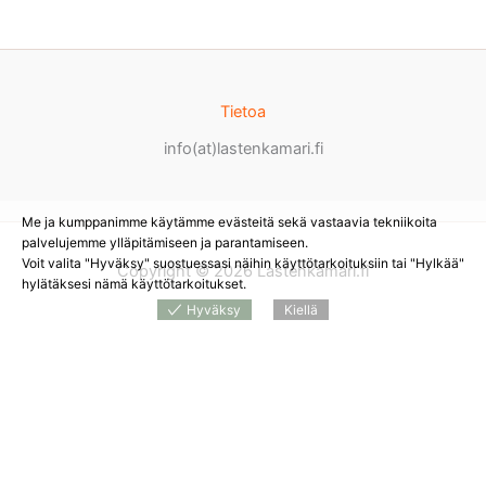
Tietoa
info(at)lastenkamari.fi
Me ja kumppanimme käytämme evästeitä sekä vastaavia tekniikoita
palvelujemme ylläpitämiseen ja parantamiseen.
Voit valita "Hyväksy" suostuessasi näihin käyttötarkoituksiin tai "Hylkää"
Copyright © 2026 Lastenkamari.fi
hylätäksesi nämä käyttötarkoitukset.
Hyväksy
Kiellä
Products
search
*
Sivustolla on mainoslinkkejä tuotteita myyviin
verkkokauppoihin. Tämän hetken saatavuuden ja hinnan näet