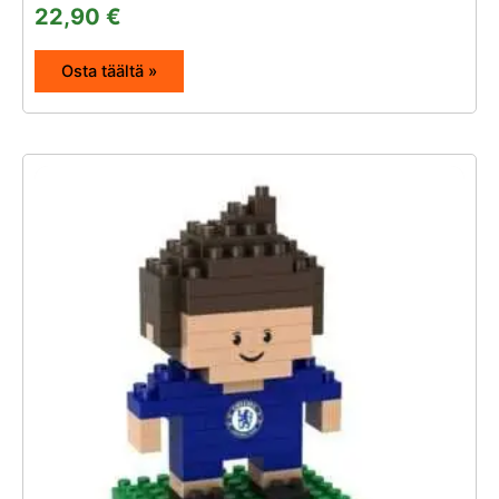
22,90
€
Osta täältä »