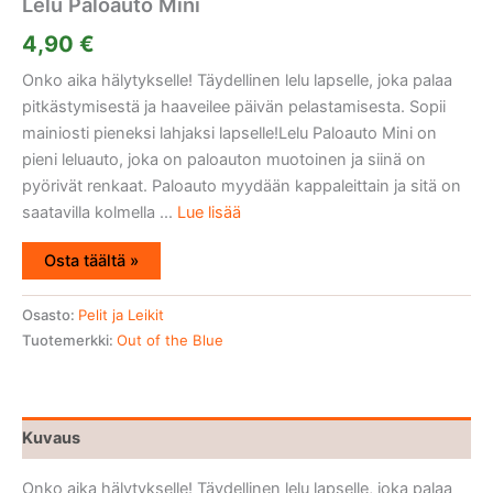
Lelu Paloauto Mini
4,90
€
Onko aika hälytykselle! Täydellinen lelu lapselle, joka palaa
pitkästymisestä ja haaveilee päivän pelastamisesta. Sopii
mainiosti pieneksi lahjaksi lapselle!Lelu Paloauto Mini on
pieni leluauto, joka on paloauton muotoinen ja siinä on
pyörivät renkaat. Paloauto myydään kappaleittain ja sitä on
saatavilla kolmella ...
Lue lisää
Osta täältä »
Osasto:
Pelit ja Leikit
Tuotemerkki:
Out of the Blue
Kuvaus
Onko aika hälytykselle! Täydellinen lelu lapselle, joka palaa