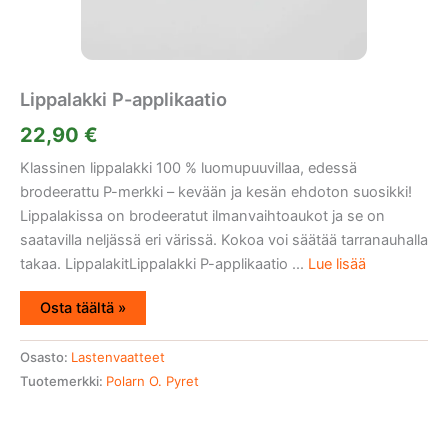
Lippalakki P-applikaatio
22,90
€
Klassinen lippalakki 100 % luomupuuvillaa, edessä
brodeerattu P-merkki – kevään ja kesän ehdoton suosikki!
Lippalakissa on brodeeratut ilmanvaihtoaukot ja se on
saatavilla neljässä eri värissä. Kokoa voi säätää tarranauhalla
takaa. LippalakitLippalakki P-applikaatio ...
Lue lisää
Osta täältä »
Osasto:
Lastenvaatteet
Tuotemerkki:
Polarn O. Pyret