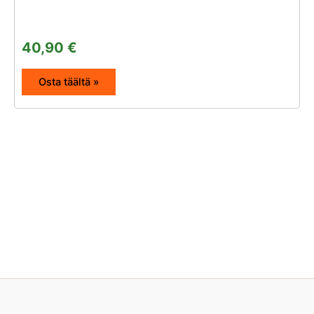
40,90
€
Osta täältä »