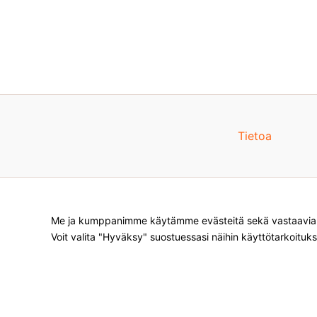
Tietoa
Me ja kumppanimme käytämme evästeitä sekä vastaavia te
Voit valita "Hyväksy" suostuessasi näihin käyttötarkoituks
Products
search