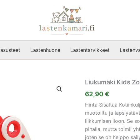
asusteet
Lastenhuone
Lastentarvikkeet
Lastenva
Liukumäki Kids Z
62,90
€
Hinta Sisältää Kotiinku
muotoiltu ja lapsiystäväl
liikkumisen iloon. Se so
pihalla, mutta toimii y
joten se on helppo säilyt