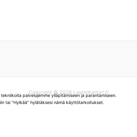
Copyright © 2026 Lastenkamari.fi
kniikoita palvelujemme ylläpitämiseen ja parantamiseen.
iin tai "Hylkää" hylätäksesi nämä käyttötarkoitukset.