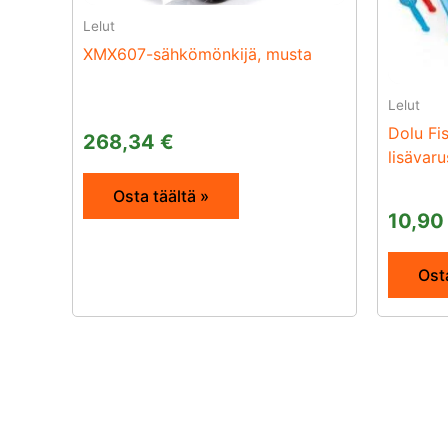
Lelut
XMX607-sähkömönkijä, musta
Lelut
Dolu Fis
268,34
€
lisävar
Osta täältä »
10,9
Osta