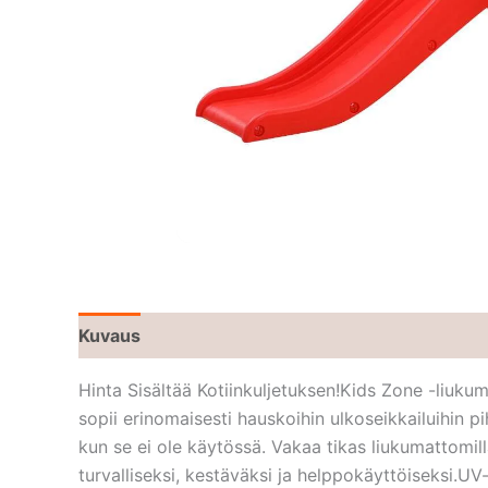
Kuvaus
Hinta Sisältää Kotiinkuljetuksen!Kids Zone -liukumäk
sopii erinomaisesti hauskoihin ulkoseikkailuihin pi
kun se ei ole käytössä. Vakaa tikas liukumattomill
turvalliseksi, kestäväksi ja helppokäyttöiseksi.UV