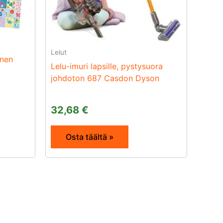
Lelut
inen
Lelu-imuri lapsille, pystysuora
johdoton 687 Casdon Dyson
32,68
€
Osta täältä »