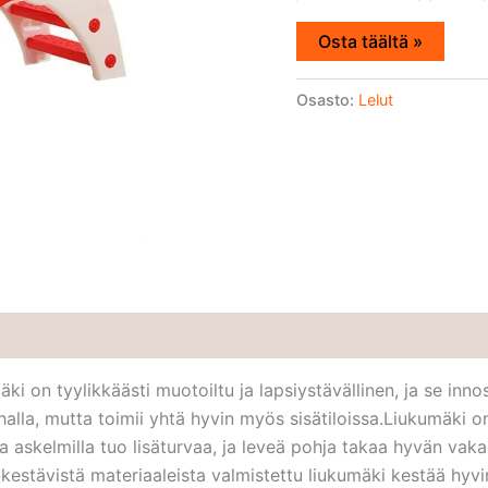
Osta täältä »
Osasto:
Lelut
i on tyylikkäästi muotoiltu ja lapsiystävällinen, ja se innost
halla, mutta toimii yhtä hyvin myös sisätiloissa.Liukumäki on 
a askelmilla tuo lisäturvaa, ja leveä pohja takaa hyvän vak
-kestävistä materiaaleista valmistettu liukumäki kestää hyvi