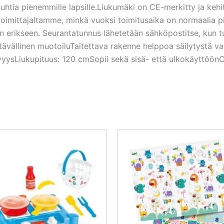
htia pienemmille lapsille.Liukumäki on CE-merkitty ja kehite
toimittajaltamme, minkä vuoksi toimitusaika on normaalia p
an erikseen. Seurantatunnus lähetetään sähköpostitse, kun t
tävällinen muotoiluTaitettava rakenne helppoa säilytystä v
ysLiukupituus: 120 cmSopii sekä sisä- että ulkokäyttöönCE