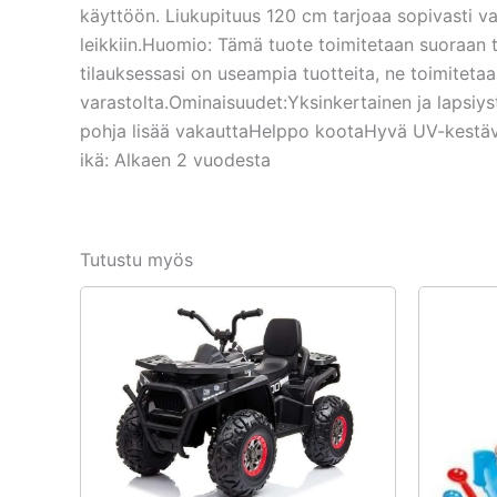
käyttöön. Liukupituus 120 cm tarjoaa sopivasti vau
leikkiin.Huomio: Tämä tuote toimitetaan suoraan 
tilauksessasi on useampia tuotteita, ne toimiteta
varastolta.Ominaisuudet:Yksinkertainen ja lapsiys
pohja lisää vakauttaHelppo kootaHyvä UV-kestävy
ikä: Alkaen 2 vuodesta
Tutustu myös