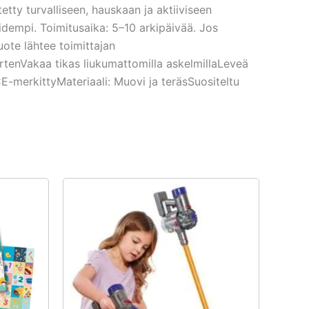
tty turvalliseen, hauskaan ja aktiiviseen
idempi. Toimitusaika: 5–10 arkipäivää. Jos
uote lähtee toimittajan
artenVakaa tikas liukumattomilla askelmillaLeveä
-merkittyMateriaali: Muovi ja teräsSuositeltu