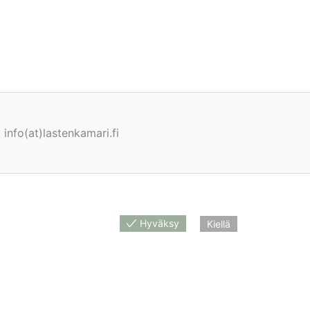
info(at)lastenkamari.fi
Hyväksy
Kiellä