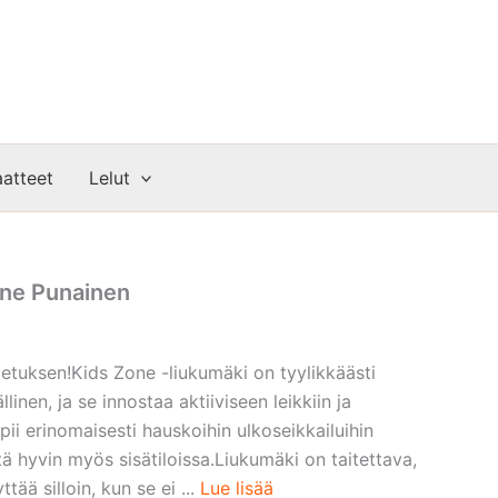
atteet
Lelut
one Punainen
ljetuksen!Kids Zone -liukumäki on tyylikkäästi
linen, ja se innostaa aktiiviseen leikkiin ja
pii erinomaisesti hauskoihin ulkoseikkailuihin
htä hyvin myös sisätiloissa.Liukumäki on taitettava,
tää silloin, kun se ei ...
Lue lisää