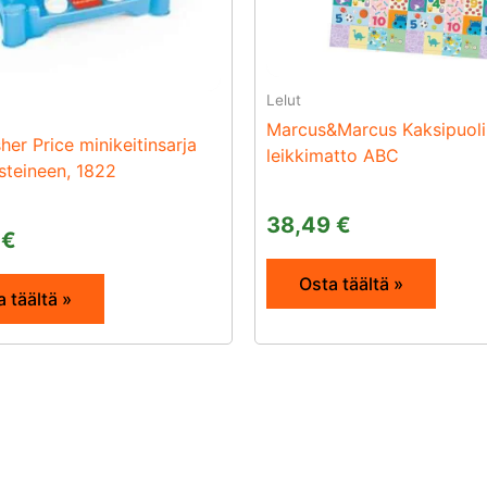
Lelut
Marcus&Marcus Kaksipuol
her Price minikeitinsarja
leikkimatto ABC
usteineen, 1822
38,49
€
0
€
Osta täältä »
 täältä »