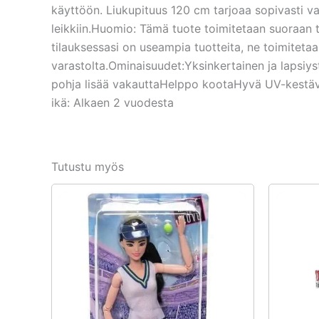
käyttöön. Liukupituus 120 cm tarjoaa sopivasti vau
leikkiin.Huomio: Tämä tuote toimitetaan suoraan 
tilauksessasi on useampia tuotteita, ne toimiteta
varastolta.Ominaisuudet:Yksinkertainen ja lapsiys
pohja lisää vakauttaHelppo kootaHyvä UV-kestävy
ikä: Alkaen 2 vuodesta
Tutustu myös