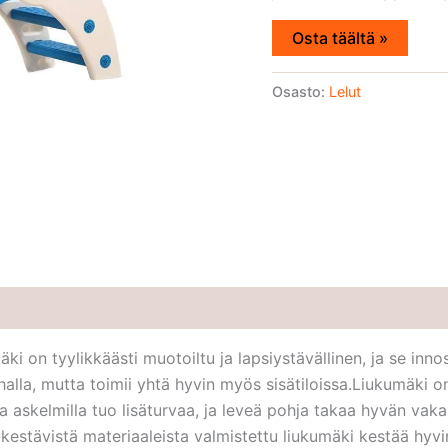
Osta täältä »
Osasto:
Lelut
i on tyylikkäästi muotoiltu ja lapsiystävällinen, ja se innost
halla, mutta toimii yhtä hyvin myös sisätiloissa.Liukumäki on 
a askelmilla tuo lisäturvaa, ja leveä pohja takaa hyvän vak
-kestävistä materiaaleista valmistettu liukumäki kestää hyvi