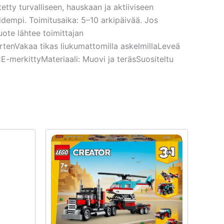
tty turvalliseen, hauskaan ja aktiiviseen
idempi. Toimitusaika: 5–10 arkipäivää. Jos
uote lähtee toimittajan
artenVakaa tikas liukumattomilla askelmillaLeveä
-merkittyMateriaali: Muovi ja teräsSuositeltu