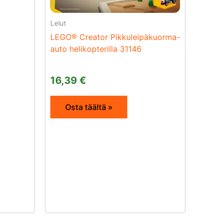
Lelut
LEGO® Creator Pikkuleipäkuorma-
auto helikopterilla 31146
16,39
€
Osta täältä »