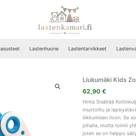
asusteet
Lastenhuone
Lastentarvikkeet
Lastenva
Liukumäki Kids Zo
62,90
€
Hinta Sisältää Kotiinku
muotoiltu ja lapsiystäväl
liikkumisen iloon. Se so
pihalla, mutta toimii y
joten se on helppo säilyt