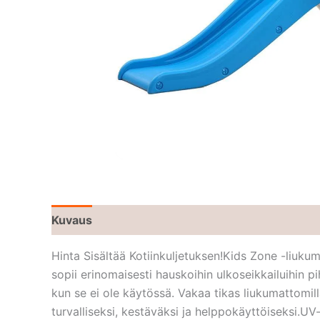
Kuvaus
Hinta Sisältää Kotiinkuljetuksen!Kids Zone -liukumäk
sopii erinomaisesti hauskoihin ulkoseikkailuihin pi
kun se ei ole käytössä. Vakaa tikas liukumattomill
turvalliseksi, kestäväksi ja helppokäyttöiseksi.UV