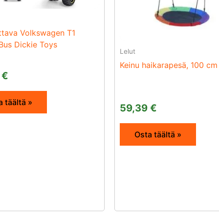
ttava Volkswagen T1
Bus Dickie Toys
Lelut
Keinu haikarapesä, 100 cm
2
€
 täältä »
59,39
€
Osta täältä »