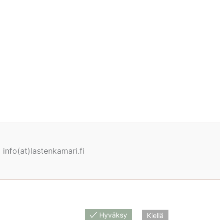
info(at)lastenkamari.fi
Hyväksy
Kiellä