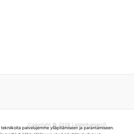
Copyright © 2026 Lastenkamari.fi
kniikoita palvelujemme ylläpitämiseen ja parantamiseen.