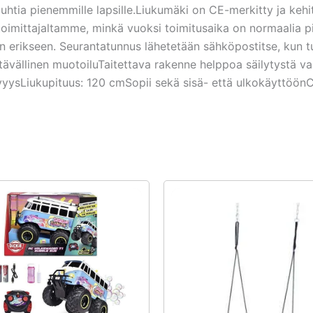
htia pienemmille lapsille.Liukumäki on CE-merkitty ja kehite
toimittajaltamme, minkä vuoksi toimitusaika on normaalia p
an erikseen. Seurantatunnus lähetetään sähköpostitse, kun t
tävällinen muotoiluTaitettava rakenne helppoa säilytystä v
ysLiukupituus: 120 cmSopii sekä sisä- että ulkokäyttöönCE