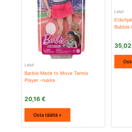
Lelut
Etäohja
Bubble 
35,0
Osta
Lelut
Barbie Made to Move Tennis
Player -nukke
20,16
€
Osta täältä »