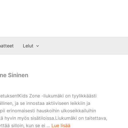
atteet
Lelut
ne Sininen
ljetuksen!Kids Zone -liukumäki on tyylikkäästi
linen, ja se innostaa aktiiviseen leikkiin ja
pii erinomaisesti hauskoihin ulkoseikkailuihin
htä hyvin myös sisätiloissa.Liukumäki on taitettava,
tää silloin, kun se ei ...
Lue lisää