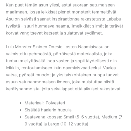
Kun puet tämän asun yllesi, astut suoraan satumaiseen
maailmaan, jossa leikkisät pienet monsterit temmeltävät.
Asu on selvästi saanut inspiraationsa rakastetusta Labubu-
tyylistä – suuri hurmaava naama, ilmeikkäät silmät ja terävät
korvat vangitsevat katseet ja sulattavat sydämet.
Lulu Monster Sininen Onesie Lasten Naamiaisasu on
valmistettu pehmeästä, pörröisestä materiaalista, joka
tuntuu miellyttävältä ihoa vasten ja sopii täydellisesti niin
leikkiin, rentoutumiseen kuin naamiaisvaatteeksi. Vaalea
vatsa, pyöreät muodot ja yksityiskohtainen huppu tuovat
asuun satuhahmomaisen ilmeen, joka muistuttaa niistä
keräilyhahmoista, joita sekä lapset että aikuiset rakastavat.
Materiaali: Polyesteri
Sisältää haalarin hupulla
Saatavana koossa: Small (5–6 vuotta), Medium (7–
9 vuotta) ja Large (10–12 vuotta)