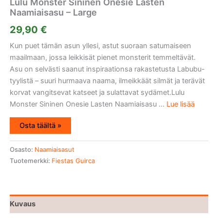
Lulu Monster Sininen Onesie Lasten
Naamiaisasu – Large
29,90
€
Kun puet tämän asun yllesi, astut suoraan satumaiseen
maailmaan, jossa leikkisät pienet monsterit temmeltävät.
Asu on selvästi saanut inspiraationsa rakastetusta Labubu-
tyylistä – suuri hurmaava naama, ilmeikkäät silmät ja terävät
korvat vangitsevat katseet ja sulattavat sydämet.Lulu
Monster Sininen Onesie Lasten Naamiaisasu ...
Lue lisää
Osta täältä »
Osasto:
Naamiaisasut
Tuotemerkki:
Fiestas Guirca
Kuvaus