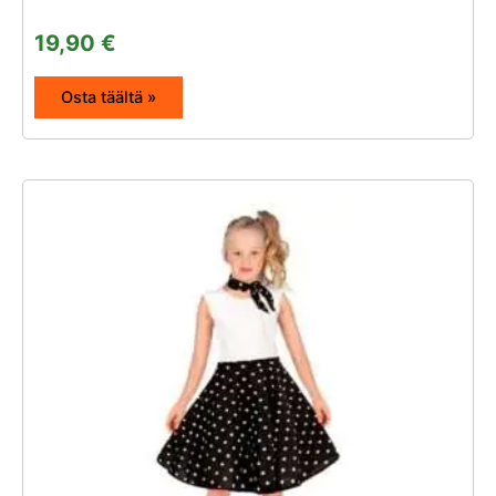
19,90
€
Osta täältä »