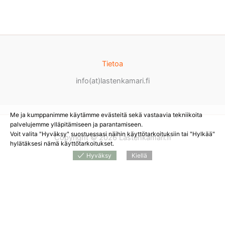
Tietoa
info(at)lastenkamari.fi
Me ja kumppanimme käytämme evästeitä sekä vastaavia tekniikoita
palvelujemme ylläpitämiseen ja parantamiseen.
Voit valita "Hyväksy" suostuessasi näihin käyttötarkoituksiin tai "Hylkää"
Copyright © 2026 Lastenkamari.fi
hylätäksesi nämä käyttötarkoitukset.
Hyväksy
Kiellä
Products
search
*
Sivustolla on mainoslinkkejä tuotteita myyviin