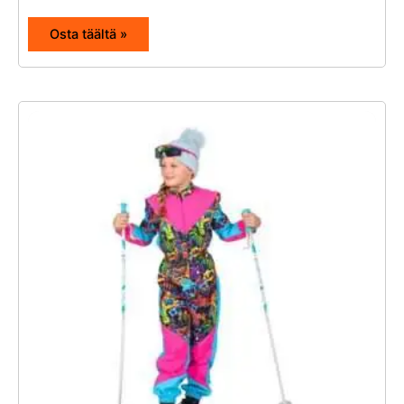
Osta täältä »