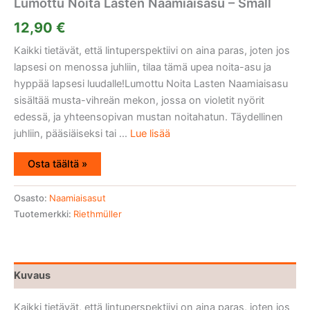
Lumottu Noita Lasten Naamiaisasu – Small
12,90
€
Kaikki tietävät, että lintuperspektiivi on aina paras, joten jos
lapsesi on menossa juhliin, tilaa tämä upea noita-asu ja
hyppää lapsesi luudalle!Lumottu Noita Lasten Naamiaisasu
sisältää musta-vihreän mekon, jossa on violetit nyörit
edessä, ja yhteensopivan mustan noitahatun. Täydellinen
juhliin, pääsiäiseksi tai ...
Lue lisää
Osta täältä »
Osasto:
Naamiaisasut
Tuotemerkki:
Riethmüller
Kuvaus
Kaikki tietävät, että lintuperspektiivi on aina paras, joten jos