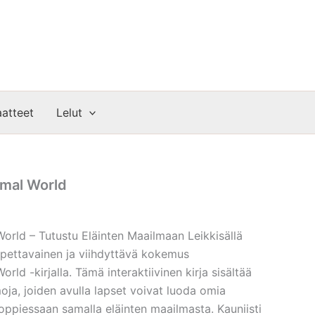
atteet
Lelut
imal World
World – Tutustu Eläinten Maailmaan Leikkisällä
 opettavainen ja viihdyttävä kokemus
rld -kirjalla. Tämä interaktiivinen kirja sisältää
ja, joiden avulla lapset voivat luoda omia
 oppiessaan samalla eläinten maailmasta. Kauniisti