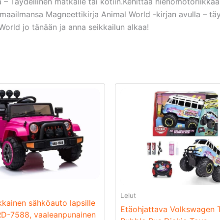
– Täydellinen matkalle tai kotiin.Kehittää hienomotoriikkaa j
maailmansa Magneettikirja Animal World -kirjan avulla – täydel
 World jo tänään ja anna seikkailun alkaa!
Lelut
kkainen sähköauto lapsille
Etäohjattava Volkswagen 
D-7588, vaaleanpunainen