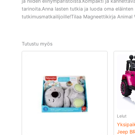
ja niiden elinympäristöistä.Kompakti ja kannettava 
tarinoita.Anna lasten tutkia ja luoda oma eläinten 
tutkimusmatkailijoille!Tilaa Magneettikirja Animal
Tutustu myös
Lelut
Yksipai
Jeep BR