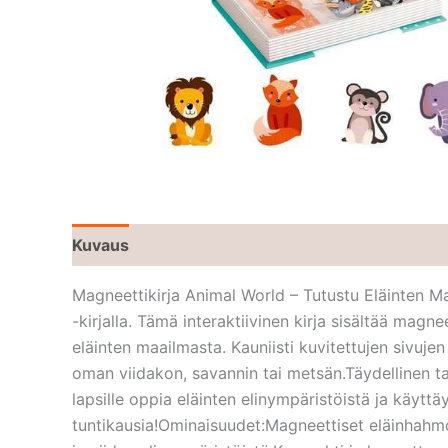
Kuvaus
Magneettikirja Animal World – Tutustu Eläinten Ma
-kirjalla. Tämä interaktiivinen kirja sisältää mag
eläinten maailmasta. Kauniisti kuvitettujen sivuje
oman viidakon, savannin tai metsän.Täydellinen ta
lapsille oppia eläinten elinympäristöistä ja käytt
tuntikausia!Ominaisuudet:Magneettiset eläinhahmo