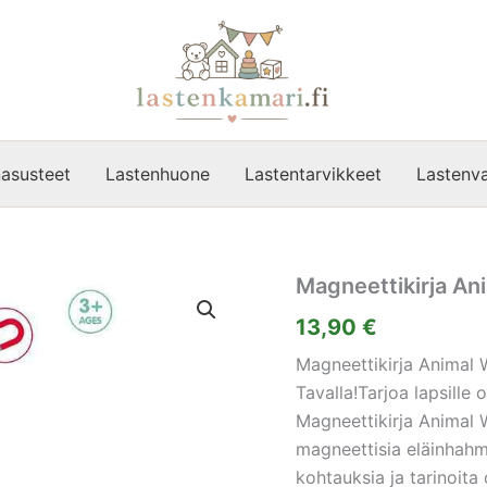
asusteet
Lastenhuone
Lastentarvikkeet
Lastenva
Magneettikirja An
13,90
€
Magneettikirja Animal 
Tavalla!Tarjoa lapsille
Magneettikirja Animal Wo
magneettisia eläinhahmo
kohtauksia ja tarinoita