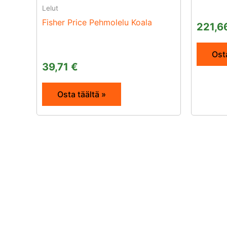
Lelut
Fisher Price Pehmolelu Koala
221,6
Osta
39,71
€
Osta täältä »