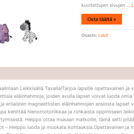
kuvitettujen sivujen ...
L
Osta täältä »
Osasto:
Lelut
ailmaan Leikkisällä Tavalla!Tarjoa lapsille opettavainen ja
neettisia eläinhahmoja, joiden avulla lapset voivat luoda omi
n ja erilaisten magneettisten eläinhahmojen ansiosta lapset 
pa kehittää hienomotoriikkaa ja rohkaista oppimiseen leiki
äytymisestä. Helppo ottaa mukaan matkoille, tämä setti pitää
t – Helppo luoda ja muokata kohtauksia.Opettavainen ja int