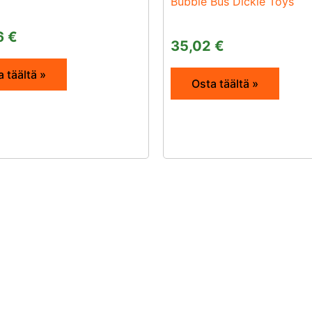
Bubble Bus Dickie Toys
6
€
35,02
€
 täältä »
Osta täältä »