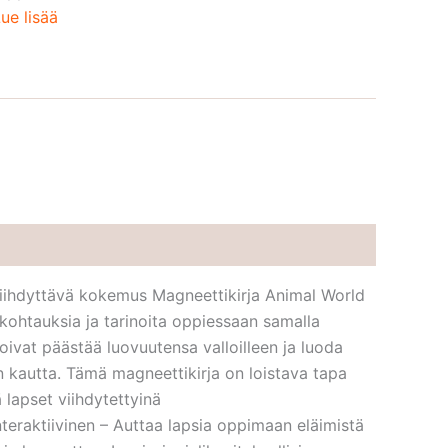
ue lisää
 viihdyttävä kokemus Magneettikirja Animal World
a kohtauksia ja tarinoita oppiessaan samalla
voivat päästää luovuutensa valloilleen ja luoda
n kautta. Tämä magneettikirja on loistava tapa
 lapset viihdytettyinä
eraktiivinen – Auttaa lapsia oppimaan eläimistä