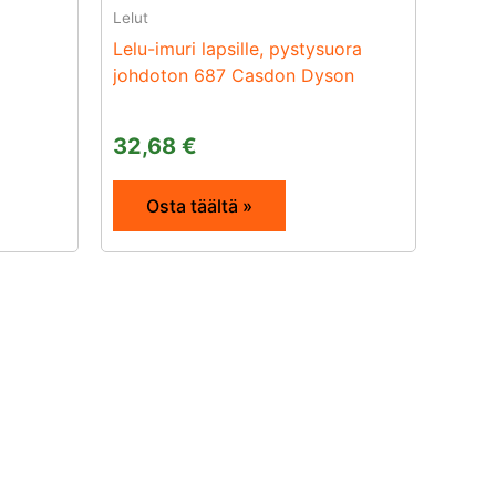
Lelut
Lelu-imuri lapsille, pystysuora
johdoton 687 Casdon Dyson
32,68
€
Osta täältä »