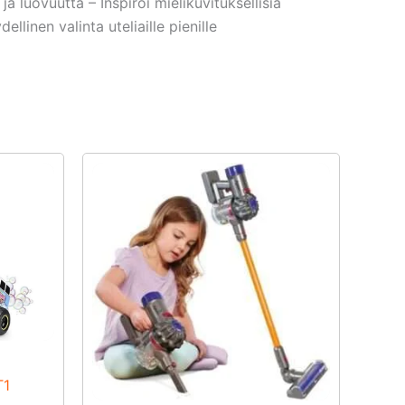
a luovuutta – Inspiroi mielikuvituksellisia
linen valinta uteliaille pienille
T1