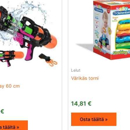
Lelut
Värikäs torni
sy 60 cm
14,81
€
9
€
Osta täältä »
 täältä »