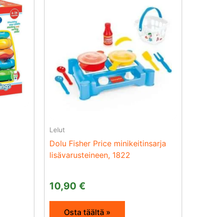
Lelut
Dolu Fisher Price minikeitinsarja
lisävarusteineen, 1822
10,90
€
Osta täältä »