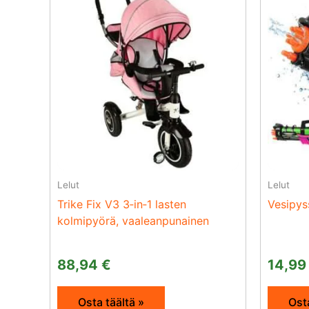
Lelut
Lelut
Trike Fix V3 3‑in‑1 lasten
Vesipys
kolmipyörä, vaaleanpunainen
88,94
€
14,9
Osta täältä »
Osta