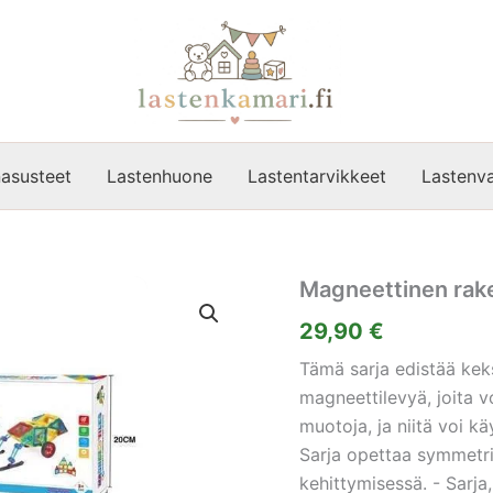
asusteet
Lastenhuone
Lastentarvikkeet
Lastenva
Magneettinen rak
29,90
€
Tämä sarja edistää keks
magneettilevyä, joita vo
muotoja, ja niitä voi k
Sarja opettaa symmetri
kehittymisessä. - Sarja, 