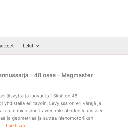
atteet
Lelut
ennussarja – 48 osaa – Magmaster
eliäisyyttä ja luovuutta! Siinä on 48
i yhdistellä eri tavoin. Levyissä on eri värejä ja
äyttää monien jännittävien rakenteiden luomiseen.
aa ja geometriaa ja auttaa hienomotoriikan
...
Lue lisää