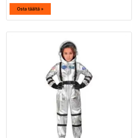
Osta täältä »