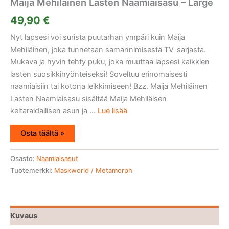
Maija Mehiläinen Lasten Naamiaisasu – Large
49,90
€
Nyt lapsesi voi surista puutarhan ympäri kuin Maija
Mehiläinen, joka tunnetaan samannimisestä TV-sarjasta.
Mukava ja hyvin tehty puku, joka muuttaa lapsesi kaikkien
lasten suosikkihyönteiseksi! Soveltuu erinomaisesti
naamiaisiin tai kotona leikkimiseen! Bzz. Maija Mehiläinen
Lasten Naamiaisasu sisältää Maija Mehiläisen
keltaraidallisen asun ja ...
Lue lisää
Osta täältä »
Osasto:
Naamiaisasut
Tuotemerkki:
Maskworld / Metamorph
Kuvaus