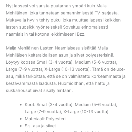
Nyt lapsesi voi surista puutarhan ympäri kuin Maija
Mehiläinen, joka tunnetaan samannimisestä TV-sarjasta.
Mukava ja hyvin tehty puku, joka muuttaa lapsesi kaikkien
lasten suosikkihyönteiseksi! Soveltuu erinomaisesti
naamiaisiin tai kotona leikkimiseen! Bzz.
Maija Mehiläinen Lasten Naamiaisasu sisältää Maija
Mehiläisen keltaraidallisen asun ja siivet polyesterisinä.
Löytyy koossa Small (3-4 vuotta), Medium (5-6 vuotta),
Large (7-9 vuotta), X-Large (10-13 vuotta). Tämä on deluxe-
asu, mikä tarkoittaa, että se on valmistettu korkeammasta ja
kestävämmästä laadusta. Huomioithan, että hattu ja
sukkahousut eivät sisälly hintaan.
Koot: Small (3-4 vuotta), Medium (5-6 vuotta),
Large (7-9 vuotta), X-Large (10-13 vuotta)
Materiaali: Polyesteri
Sis. asu ja siivet