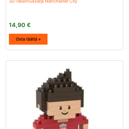
3D-rakennussarja Manchester City
14,90
€
Osta täältä »