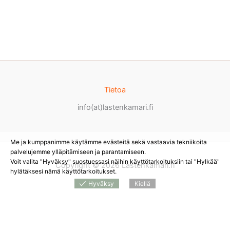
Tietoa
info(at)lastenkamari.fi
Me ja kumppanimme käytämme evästeitä sekä vastaavia tekniikoita
palvelujemme ylläpitämiseen ja parantamiseen.
Voit valita "Hyväksy" suostuessasi näihin käyttötarkoituksiin tai "Hylkää"
Copyright © 2026 Lastenkamari.fi
hylätäksesi nämä käyttötarkoitukset.
Hyväksy
Kiellä
Products
search