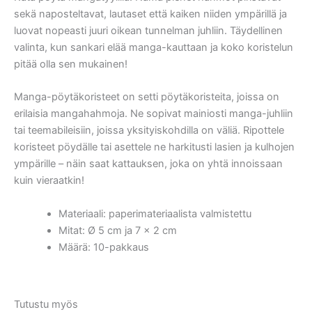
sekä naposteltavat, lautaset että kaiken niiden ympärillä ja
luovat nopeasti juuri oikean tunnelman juhliin. Täydellinen
valinta, kun sankari elää manga-kauttaan ja koko koristelun
pitää olla sen mukainen!
Manga-pöytäkoristeet on setti pöytäkoristeita, joissa on
erilaisia mangahahmoja. Ne sopivat mainiosti manga-juhliin
tai teemabileisiin, joissa yksityiskohdilla on väliä. Ripottele
koristeet pöydälle tai asettele ne harkitusti lasien ja kulhojen
ympärille – näin saat kattauksen, joka on yhtä innoissaan
kuin vieraatkin!
Materiaali: paperimateriaalista valmistettu
Mitat: Ø 5 cm ja 7 x 2 cm
Määrä: 10-pakkaus
Tutustu myös