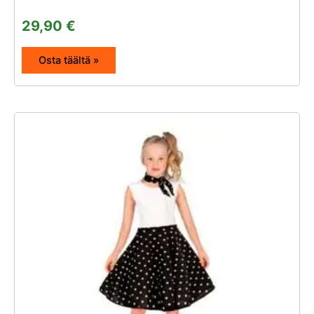
29,90
€
Osta täältä »