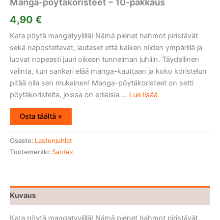
Manga-pöytäkoristeet – 10-pakkaus
4,90
€
Kata pöytä mangatyylillä! Nämä pienet hahmot piristävät
sekä naposteltavat, lautaset että kaiken niiden ympärillä ja
luovat nopeasti juuri oikean tunnelman juhliin. Täydellinen
valinta, kun sankari elää manga-kauttaan ja koko koristelun
pitää olla sen mukainen! Manga-pöytäkoristeet on setti
pöytäkoristeita, joissa on erilaisia ...
Lue lisää
Osta täältä »
Osasto:
Lastenjuhlat
Tuotemerkki:
Santex
Kuvaus
Kata pöytä mangatyylillä! Nämä pienet hahmot piristävät