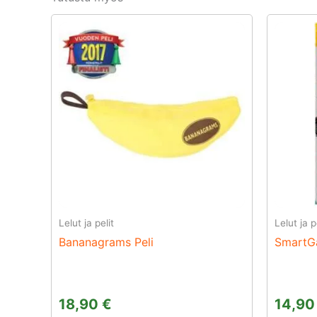
Lelut ja pelit
Lelut ja p
Bananagrams Peli
SmartGa
18,90
€
14,9