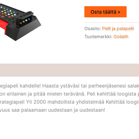
Osta täältä »
Osasto:
Pelit ja palapelit
Tuotemerkki:
Goliath
egiapeli kahdelle! Haasta ystäväsi tai perheenjäsenesi sal
on erilainen ja pitää mielen terävänä. Peli kehittää loogist
rategiapeli Yli 2000 mahdollista yhdistelmää Kehittää loogi
tavuus saa palaamaan uudestaan ja uudestaan!