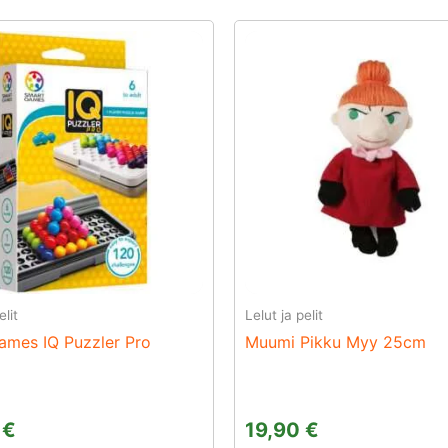
elit
Lelut ja pelit
mes IQ Puzzler Pro
Muumi Pikku Myy 25cm
0
€
19,90
€