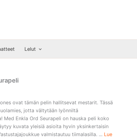
atteet
Lelut
rapeli
ones ovat tämän pelin hallitsevat mestarit. Tässä
uolamies, jotta vältytään lyönniltä
alla! Med Enkla Ord Seurapeli on hauska peli koko
äytyy kuvata yleisiä asioita hyvin yksinkertaisin
astustajajoukkue valmistautuu tiimalasilla. ...
Lue