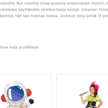
lasilla. Kun runoilija ottaa pussista ensimmäisen merkin, kä
ädessäsi käyttämällä yksinkertaisia sanoja. Jokainen tiimi
sääntöjä, hän saa maistaa mailaa. Joukkue, joka kerää 15 pel
tava nuija ja pelilauta