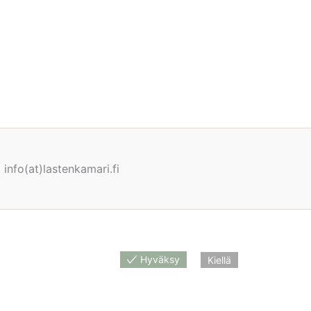
info(at)lastenkamari.fi
Hyväksy
Kiellä