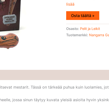
lisää
Osta täältä »
Osasto:
Pelit ja Leikit
Tuotemerkki:
Nangarra G
evat mestarit. Tässä on tärkeää puhua kuin luolamies, jotta v
elle, jossa sinun täytyy kuvata yleisiä asioita hyvin yksink