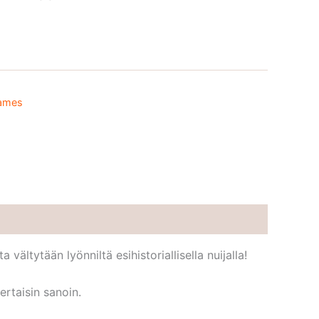
ames
ältytään lyönniltä esihistoriallisella nuijalla!
ertaisin sanoin.